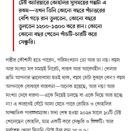
টেস্ট ক্যারিয়ারে কোহলির সুসময়ের গল্পটা এ
রকম—তখন তিনি কোনো বছরে পঁচাত্তরের
বেশি গড়ে রান তুলতেন, কোনো বছরে
তুলতেন ১২০০–১৩০০ করে রান। কোনো
কোনো বছর পেতেন পাঁচটি–চারটি করে
সেঞ্চুরি।
গম্ভীর কৌশলী হতে পারেন, পরিসংখ্যান তো আর তা নয়। বয়স
আর সংখ্যা সব সময়ই নিরেট, বাস্তব আর আবেগহীন। খেলার
প্রতি আপনার ভালোবাসা যতই থাক, বয়স সেটা বুঝবে কেন? বয়স
আপনাকে বোঝাবে বাস্তবতা—অনেক হয়েছে, আর নয়! আর
সংখ্যা দেবে ধারণা—একে দিয়েই চলছে বা একে দিয়ে আর হচ্ছে
না! এ কারণেই ঘেঁটে আসা যেতে পারে রোহিত ও কোহলির
সাম্প্রতিক পারফরম্যান্স। সদ্য শেষ হওয়া ২০২৪ সালে ১০টি টেস্ট
খেলেছেন কোহলি, মাত্র একটি করে সেঞ্চুরি ও ফিফটি। আর
সর্বশেষ খেলা সিডনি টেস্টে তাঁর রান ১৭ ও ৬।