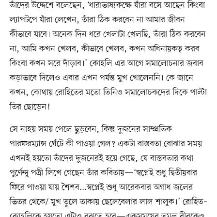
তাঁদের উদ্দেশে বলেছেন, ‘ধারাভাষ্যকক্ষে যাঁরা বসে আছেন কিংবা
ল্যাপটপে যাঁরা লেখেন, তাঁরা ঠিক করবেন না আমার জীবন
কীভাবে যাবে। অনেক দিন ধরে খেলাটা খেলছি, তাঁরা ঠিক করবেন
না, আমি কখন খেলব, কীভাবে খেলব, কখন অধিনায়কত্ব করব
কিংবা কখন সরে দাঁড়াব।’ কোহলি এর আগে সমালোচনার জবাব
কড়াভাবে দিলেও এবার এখন পর্যন্ত মুখ খোলেননি। কে জানে
কখন, কোথায় রোহিতের মতো তিনিও সমালোচকদের দিকে পাল্টা
তির ছোড়েন!
সে নাহয় সময় পেলে ছুড়বেন, কিন্তু দুজনের সাম্প্রতিক
পারফরম্যান্স ঘেঁটে কী পাওয়া গেল? একটা বাস্তবতা বোঝার সময়
এখনই হয়তো তাঁদের দুজনেরই হয়ে গেছে, যে বাস্তবতার কথা
পুর্ণেন্দু পত্রী লিখে গেছেন তাঁর কবিতায়—‘স্বপ্নেই শুধু দ্বিতীয়বার
ফিরে পাওয়া যায় শৈশব...স্বপ্নেই শুধু আরেকবার অগাধ জলের
ভিতর থেকে/ মুখ তুলে তাকায় ছেলেবেলার লাল শালুক।’ রোহিত–
কোহলিকে হয়তো এটাও বুঝতে হবে—একসময়ের তুমুল বীরকেও