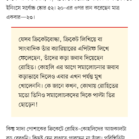
ইনিংসে সর্বোচ্চ স্কোর ৫২। ২০–এর ওপর রান করেছেন মাত্র
একবার—২৩।
যেসব ক্রিকেটবোদ্ধা, ক্রিকেট লিখিয়ে বা
সাংবাদিক তাঁর ক্যারিয়ারের এপিটাফ লিখে
ফেলেছেন, তাঁদের কড়া জবাব দিয়েছেন
রোহিত। কোহলি এর আগে সমালোচনার জবাব
কড়াভাবে দিলেও এবার এখন পর্যন্ত মুখ
খোলেননি। কে জানে কখন, কোথায় রোহিতের
মতো তিনিও সমালোচকদের দিকে পাল্টা তির
ছোড়েন!
কিন্তু সাদা পোশাকের ক্রিকেটে রোহিত–কোহলিদের আজকালটা
বড় বেরঙনি। কিছুই যেন রাঙাতে পারছেন না তাঁরা। পরিস্থিতিটা