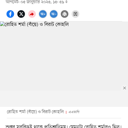
আপডেট: ০৫ জানুয়ারি ২০২৫, ১৫: ৫৯
রোহিত শর্মা (বাঁয়ে) ও বিরাট কোহলি
এএফপি
শুরুর সবকিছুই থাকে প্রতিশ্রুতিময়। যেমনটা রোহিত শর্মারও ছিল।