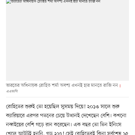
ভারতের অধিনায়ক রোহিত শর্মা অবশ্য এখনই হার মানতে রাজি নন
এএফপি
রোহিতের শুরুই তো হয়েছিল সুসময় দিয়ে! ২০১৩ সালে শুরু
ক্যারিয়ারে এরপর পতনের চেয়ে উত্থানই দেখেছেন বেশি। কখনো
নব্বইয়ের বেশি গড়ে রান করেছেন। এক বছর তো তিন ইনিংস
খেলে আউটই হননি, গড় ২১৭! সেই রোহিতেরই কিনা সর্বশেষ ১৫