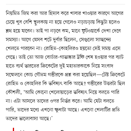
নিয়মিত জিম করা আর হিসাব করে খাবার খাওয়ার কারণে আগের
চেয়ে খুব বেশি স্থুলকায় না হয়ে গেলেও নড়াচড়ায় কিছুটা হলেও
শ্লথ হয়ে যাবেন। তাই পা নড়বে কম, মানে ফুটওয়ার্কে দেখা দেবে
সমস্যা। আগে যেসব শটে দুর্বার ছিলেন, সেগুলো সাচ্ছন্দ্যে
খেলতে পারবেন না। রোহিত–কোহলিরও হয়তো সেই সময় এসে
গেছে। তাই তো আজ বোর্ডার–গাভাস্কার ট্রফি শেষ হওয়ার পর ব্যাট
হাতে ব্যর্থ ভারতের ক্রিকেটের দুই মহাতারকাকে নিয়ে সংবাদ
সম্মেলনে কোচ গৌতম গম্ভীরকে প্রশ্ন করা হয়েছিল—টেস্ট ক্রিকেটে
রোহিত ও কোহলির কি ভবিষ্যৎ বাকি আছে? গম্ভীরের উত্তরটা ছিল
কৌশলী, ‘আমি কোনো খেলোয়াড়ের ভবিষ্যৎ নিয়ে বলতে পারি
না। এটা আসলে তাদের ওপর নির্ভর করে। আমি যেটা বলতে
পারি, তাদের মধ্যে এখনো ক্ষুধাটা আছে। এখনো খেলাটির প্রতি
তাদের ভালোবাসা আছে।’