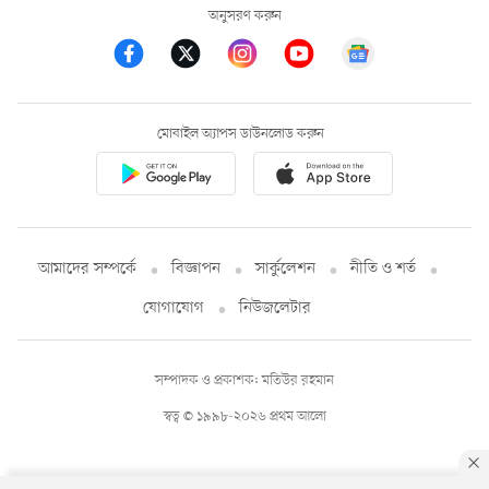
অনুসরণ করুন
মোবাইল অ্যাপস ডাউনলোড করুন
আমাদের সম্পর্কে
বিজ্ঞাপন
সার্কুলেশন
নীতি ও শর্ত
যোগাযোগ
নিউজলেটার
সম্পাদক ও প্রকাশক: মতিউর রহমান
স্বত্ব © ১৯৯৮-২০২৬ প্রথম আলো