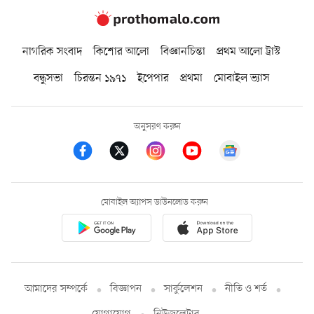
নাগরিক সংবাদ
কিশোর আলো
বিজ্ঞানচিন্তা
প্রথম আলো ট্রাস্ট
বন্ধুসভা
চিরন্তন ১৯৭১
ইপেপার
প্রথমা
মোবাইল ভ্যাস
অনুসরণ করুন
মোবাইল অ্যাপস ডাউনলোড করুন
আমাদের সম্পর্কে
বিজ্ঞাপন
সার্কুলেশন
নীতি ও শর্ত