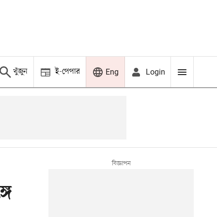
খুঁজুন
ই-পেপার
Login
Eng
গে