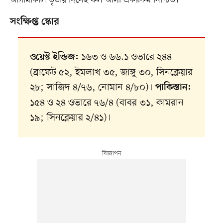
সংক্ষিপ্ত স্কোর
১৬৩ ও ৬৬.১ ওভারে ২৪৪
ওয়েস্ট ইন্ডিজ:
(ব্রাফেট ৫২, ইমলাখ ৩৫, জাঙ্গু ৩০, সিনক্লেয়ার
২৮; সাজিদ ৪/৭৬, নোমান ৪/৮০)।
পাকিস্তান:
১৫৪ ও ২৪ ওভারে ৭৬/৪ (বাবর ৩১, কামরান
১৯; সিনক্লেয়ার ২/৪১)।