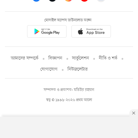
মোবাইল অ্যাপস ডাউনলোড করুন
আমাদের সম্পর্কে
বিজ্ঞাপন
সার্কুলেশন
নীতি ও শর্ত
যোগাযোগ
নিউজলেটার
সম্পাদক ও প্রকাশক: মতিউর রহমান
স্বত্ব © ১৯৯৮-২০২৬ প্রথম আলো
By using this site, you agree to our
Privacy Policy
.
OK