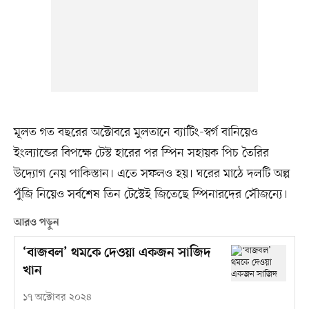
মূলত গত বছরের অক্টোবরে মুলতানে ব্যাটিং-স্বর্গ বানিয়েও
ইংল্যান্ডের বিপক্ষে টেস্ট হারের পর স্পিন সহায়ক পিচ তৈরির
উদ্যোগ নেয় পাকিস্তান। এতে সফলও হয়। ঘরের মাঠে দলটি অল্প
পুঁজি নিয়েও সর্বশেষ তিন টেস্টেই জিতেছে স্পিনারদের সৌজন্যে।
আরও পড়ুন
‘বাজবল’ থমকে দেওয়া একজন সাজিদ
খান
১৭ অক্টোবর ২০২৪