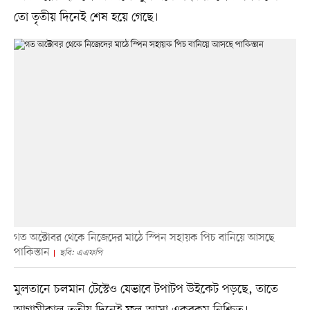
তো তৃতীয় দিনেই শেষ হয়ে গেছে।
গত অক্টোবর থেকে নিজেদের মাঠে স্পিন সহায়ক পিচ বানিয়ে আসছে
পাকিস্তান
ছবি: এএফপি
মুলতানে চলমান টেস্টেও যেভাবে টপাটপ উইকেট পড়ছে, তাতে
আগামীকাল তৃতীয় দিনেই ফল আসা একরকম নিশ্চিত।