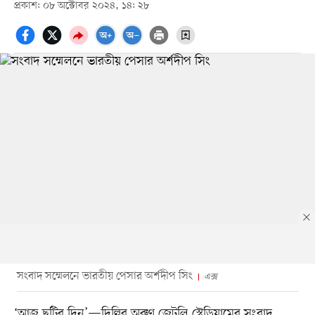
প্রকাশ: ০৮ অক্টোবর ২০২৪, ১৪: ২৮
সংবাদ সম্মেলনে ভারতীয় পেসার অর্শদীপ সিং
এক্স
‘আজ ছুটির দিন’—দিল্লির অরুণ জেটলি স্টেডিয়ামের সংবাদ