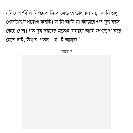
যদিও অর্শদীপ নিজেকে নিয়ে সেভাবে ভাবছেন না, ‘আমি শুধু
খেলাটাই উপভোগ করছি। আমি জানি না কীভাবে গত দুই বছর
কেটে গেল। গত দুই বছরের মতোই সময়টা আমি উপভোগ করে
যেতে চাই, উত্থান-পতন—যা–ই আসুক।’