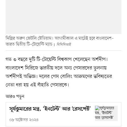
দিল্লির অরুণ জেটলি স্টেডিয়াম। আগামীকাল এ মাঠেই হবে বাংলাদেশ–
ভারত দ্বিতীয় টি–টোয়েন্টি ম্যাচ
বিসিসিআই
গত ৩ বছরে দুটি টি-টোয়েন্টি বিশ্বকাপ খেলেছেন অর্শদীপ।
বাংলাদেশ সিরিজে ভারতীয় দলে অন্য পেসারদের তুলনায়
অর্শদীপই অভিজ্ঞ। দলের পেস বোলিং আক্রমণের ভবিষ্যতের
নেতা ধরা হয় এই বাঁহাতি পেসারকে।
আরও পড়ুন
সূর্যকুমারের মন্ত্র, ‘ইনটেন্ট’ আর ‘রেসপেক্ট’
০৮ অক্টোবর ২০২৪