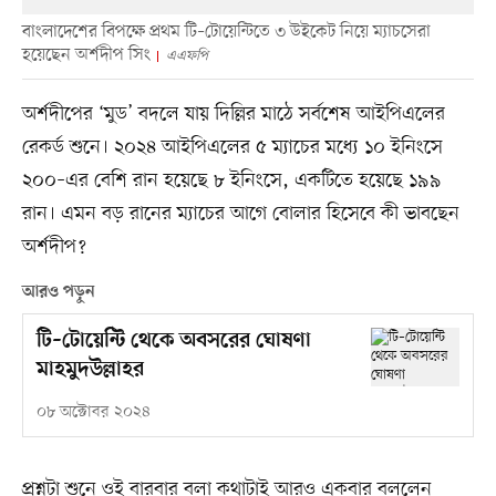
বাংলাদেশের বিপক্ষে প্রথম টি–টোয়েন্টিতে ৩ উইকেট নিয়ে ম্যাচসেরা
হয়েছেন অর্শদীপ সিং
এএফপি
অর্শদীপের ‘মুড’ বদলে যায় দিল্লির মাঠে সর্বশেষ আইপিএলের
রেকর্ড শুনে। ২০২৪ আইপিএলের ৫ ম্যাচের মধ্যে ১০ ইনিংসে
২০০–এর বেশি রান হয়েছে ৮ ইনিংসে, একটিতে হয়েছে ১৯৯
রান। এমন বড় রানের ম্যাচের আগে বোলার হিসেবে কী ভাবছেন
অর্শদীপ?
আরও পড়ুন
টি–টোয়েন্টি থেকে অবসরের ঘোষণা
মাহমুদউল্লাহর
০৮ অক্টোবর ২০২৪
প্রশ্নটা শুনে ওই বারবার বলা কথাটাই আরও একবার বললেন