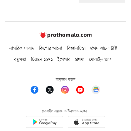
নাগরিক সংবাদ
কিশোর আলো
বিজ্ঞানচিন্তা
প্রথম আলো ট্রাস্ট
বন্ধুসভা
চিরন্তন ১৯৭১
ইপেপার
প্রথমা
মোবাইল ভ্যাস
অনুসরণ করুন
মোবাইল অ্যাপস ডাউনলোড করুন