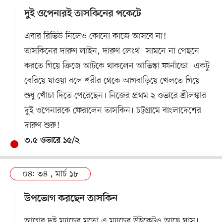
দুই ওপেনারই তাসকিনের পকেটে
এবার রিভিউ নিলেও কোনো কাজে আসবে না!
তাসকিনের দারুণ লাইন, দারুণ লেংথ। সামনে না পেছনে
করতে গিয়ে ক্রিজে আটকে থাকলেন আভিস্কা ফার্নান্ডো। একটু
বেরিয়ে যাওয়া বলে শরীর থেকে আগবাড়িয়ে খেলতে গিয়ে
শুধু খোঁচা দিতে পেরেছেন। নিজের প্রথম ২ ওভারে শ্রীলঙ্কার
দুই ওপেনারকে ফেরালেন তাসকিন। চট্টগ্রামে বাংলাদেশের
দারুণ শুরু!
৩.৫ ওভারে ১৫/২
০৪: ৩৪ , মার্চ ১৮
উপভোগ করছেন তাসকিন
আগের দুই ম্যাচের মতো এ ম্যাচের উইকেটও আছে ঘাস।