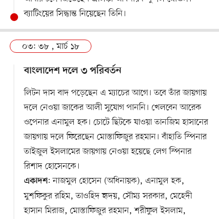
ব্যাটিংয়ের সিদ্ধান্ত নিয়েছেন তিনি।
০৩: ৩৮ , মার্চ ১৮
বাংলাদেশ দলে ৩ পরিবর্তন
লিটন দাস বাদ পড়েছেন এ ম্যাচের আগে। তবে তাঁর জায়গায়
দলে নেওয়া জাকের আলী সুযোগ পাননি। খেলবেন আরেক
ওপেনার এনামুল হক। চোটে ছিটকে যাওয়া তানজিম হাসানের
জায়গায় দলে ফিরেছেন মোস্তাফিজুর রহমান। বাঁহাতি স্পিনার
তাইজুল ইসলামের জায়গায় নেওয়া হয়েছে লেগ স্পিনার
রিশাদ হোসেনকে।
: নাজমুল হোসেন (অধিনায়ক), এনামুল হক,
একাদশ
মুশফিকুর রহিম, তাওহিদ হৃদয়, সৌম্য সরকার, মেহেদী
হাসান মিরাজ, মোস্তাফিজুর রহমান, শরীফুল ইসলাম,