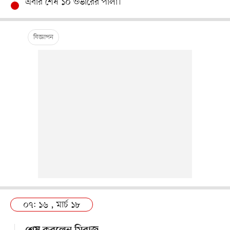
এবার শেষ ১০ ওভারের পালা।
০৭: ১৬ , মার্চ ১৮