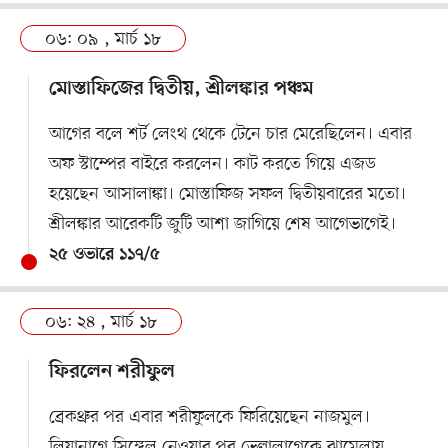
০৬: ০৯ , মার্চ ১৮
মোস্তাফিজের দ্বিতীয়, শ্রীলঙ্কার পঞ্চম
আগের বলে শর্ট লেংথ থেকে টেনে চার মেরেছিলেন। এবার
অফ স্টাম্পের বাইরে করলেন। কাট করতে গিয়ে এজড
হয়েছেন আসালাঙ্কা। মোস্তাফিজ সফল দ্বিতীয়বারের মতো।
শ্রীলঙ্কার আরেকটি জুটি আশা জাগিয়ে শেষ আগেভাগেই।
২৫ ওভারে ১১৭/৫
০৬: ২৪ , মার্চ ১৮
ফিরলেন শরীফুল
ব্রেকথ্রুর পর এবার শরীফুলকে ফিরিয়েছেন নাজমুল।
লিয়ানাগে সিঙ্গেল নেওয়ার পর ভেল্লালাগেকে ঝামেলায়