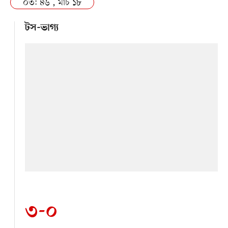
০৩: ৪৬ , মার্চ ১৮
টস-ভাগ্য
৩-০