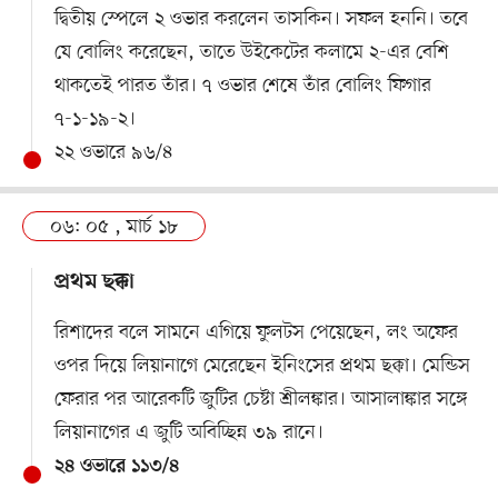
দ্বিতীয় স্পেলে ২ ওভার করলেন তাসকিন। সফল হননি। তবে
যে বোলিং করেছেন, তাতে উইকেটের কলামে ২-এর বেশি
থাকতেই পারত তাঁর। ৭ ওভার শেষে তাঁর বোলিং ফিগার
৭-১-১৯-২।
২২ ওভারে ৯৬/৪
০৬: ০৫ , মার্চ ১৮
প্রথম ছক্কা
রিশাদের বলে সামনে এগিয়ে ফুলটস পেয়েছেন, লং অফের
ওপর দিয়ে লিয়ানাগে মেরেছেন ইনিংসের প্রথম ছক্কা। মেন্ডিস
ফেরার পর আরেকটি জুটির চেষ্টা শ্রীলঙ্কার। আসালাঙ্কার সঙ্গে
লিয়ানাগের এ জুটি অবিচ্ছিন্ন ৩৯ রানে।
২৪ ওভারে ১১৩/৪