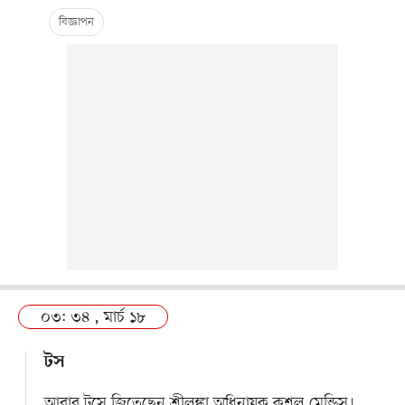
০৩: ৩৪ , মার্চ ১৮
টস
আবার টসে জিতেছেন শ্রীলঙ্কা অধিনায়ক কুশল মেন্ডিস।