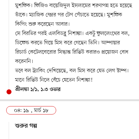
মুশফিক। ফিজিও বায়েজিদুল ইসলামের শরণাপন্ন হতে হয়েছে
তাঁকে। ম্যাজিক স্প্রের পর টেপ পেঁচাতে হয়েছে। মুশফিক
কিপিং শুরু করেছেন আবার।
সে বিরতির পরই এলবিডব্লু নিশাঙ্কা। একটু ফুললেংথের বল,
ডিফেন্ড করতে গিয়ে মিস করে গেছেন তিনি। আম্পায়ার
রিচার্ড কেটেলবোরোর সিদ্ধান্ত রিভিউ করারও প্রয়োজন বোধ
করেননি।
তবে বল ট্র্যাকিং দেখিয়েছে, বল মিস করে যেত লেগ স্টাম্প।
মানে রিভিউ নিলে বেঁচে যেতেন নিশাঙ্কা!
শ্রীলঙ্কা ১/১, ১.৩ ওভার
০৪: ১৯ , মার্চ ১৮
শুরুর গল্প