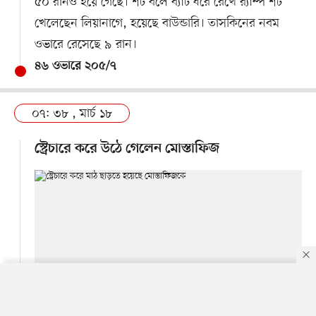
৫০ রানও হয়ে গেছে। শর্ট বলে ব্যাট ধরে রেখে র‍্যাম্প শট
খেলেছেন লিয়ানাগে, হয়েছে বাউন্ডারি। তাসকিনের নবম
ওভারে রেসেছে ৯ রান।
৪৬ ওভারে ২০৫/৭
০৭: ৩৮ , মার্চ ১৮
স্ট্রেচারে করে উঠে গেলেন মোস্তাফিজ
By using this site, you agree to our
Privacy Policy
.
OK