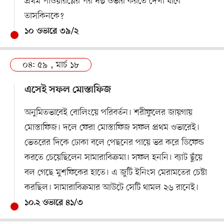
প্রথম পাওয়ারপ্লের পর ষষ্ঠ ওভার করতে দেখা যাবে
তাসকিনকে?
১০ ওভারে ৩৯/২
০৪: ৫৯ , মার্চ ১৮
এসেই সফল মোস্তাফিজ
অনুমিতভাবেই বোলিংয়ে পরিবর্তন। শরীফুলের জায়গায়
মোস্তাফিজ। দলে ফেরা মোস্তাফিজ সফল প্রথম ওভারেই।
ভেতরের দিকে ঢোকা বলে পেছনের পায়ে ভর করে ডিফেন্ড
করতে চেয়েছিলেন সামারাবিক্রমা। সফল হননি। ব্যাট ছুঁয়ে
বল গেছে মুশফিকের হাতে। এ জুটি ইনিংস মেরামতের চেষ্টা
করছিল। সামারাবিক্রমার আউটে সেটি থামল ২৬ রানেই।
১০.২ ওভারে ৪১/৩