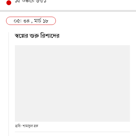
১৫ ওভারে ৬৭/১
০৫: ৩৪ , মার্চ ১৮
স্বপ্নের শুরু রিশাদের
ছবি: শামসুল হক