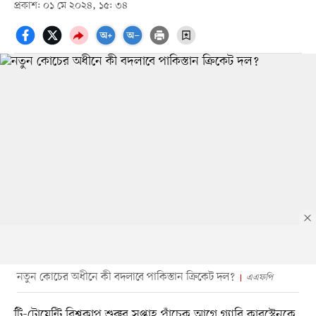
প্রকাশ: ০১ মে ২০২৪, ১৫: ৩৪
নতুন কোচের অধীনে কী বদলাবে পাকিস্তান ক্রিকেট দল?
এএফপি
টি-টোয়েন্টি বিশ্বকাপ শুরুর সপ্তাহ পাঁচেক আগে গ্যারি কারস্টেনকে