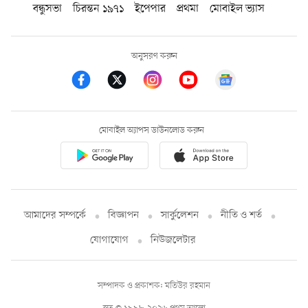
বন্ধুসভা
চিরন্তন ১৯৭১
ইপেপার
প্রথমা
মোবাইল ভ্যাস
অনুসরণ করুন
মোবাইল অ্যাপস ডাউনলোড করুন
আমাদের সম্পর্কে
বিজ্ঞাপন
সার্কুলেশন
নীতি ও শর্ত
যোগাযোগ
নিউজলেটার
সম্পাদক ও প্রকাশক: মতিউর রহমান