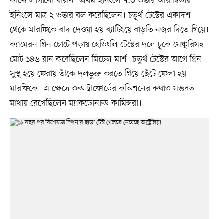
কাজে লাগানো যায়নি। প্রথম ইনিংসে ৭.৩ ওভার আর দ্বিতীয়
ইনিংসে মাত্র ২ ওভার বল করেছিলেন। চতুর্থ টেস্টের একাদশ
থেকে মারফিকে বাদ দেওয়া হয় ব্যাটিংয়ে বাড়তি নজর দিতে গিয়ে।
ক্যামেরন গ্রিন চোটে পড়ায় হেডিংলি টেস্টের দলে ঢুকে সেঞ্চুরিসহ
মোট ১৪৬ রান করেছিলেন মিচেল মার্শ। চতুর্থ টেস্টের আগে গ্রিন
সুস্থ হয়ে ফেরায় তাঁকে দলভুক্ত করতে গিয়ে ছেঁটে ফেলা হয়
মারফিকে। এ ক্ষেত্রে ওল্ড ট্রাফোর্ডের কন্ডিশনের কথাও সম্ভবত
মাথায় রেখেছিলেন ম্যাকডোনাল্ড-কামিন্সরা।