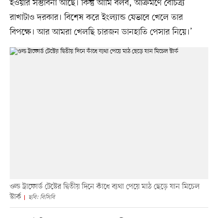
হওয়ার সম্ভাবনা আছে। কিন্তু আমি বলব, আক্রমণে বৈচিত্র্য
রাখাটাও দরকার। বিশেষ করে ইংল্যান্ড যেভাবে খেলে তার
বিপক্ষে। আর আমরা খেলছি চারজন ডানহাতি পেসার নিয়ে।’
ওল্ড ট্রাফোর্ড টেস্টের দ্বিতীয় দিনে কাঁধে ব্যথা পেয়ে মাঠ ছেড়ে যান মিচেল
স্টার্ক
ছবি: বিসিবি