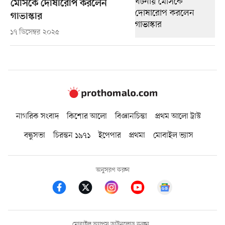
মেসিকে দোষারোপ করলেন
গাভাস্কার
১৭ ডিসেম্বর ২০২৫
নাগরিক সংবাদ
কিশোর আলো
বিজ্ঞানচিন্তা
প্রথম আলো ট্রাস্ট
বন্ধুসভা
চিরন্তন ১৯৭১
ইপেপার
প্রথমা
মোবাইল ভ্যাস
অনুসরণ করুন
মোবাইল অ্যাপস ডাউনলোড করুন