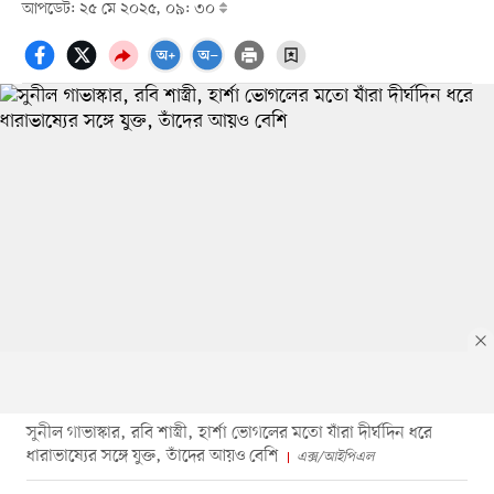
আপডেট: ২৫ মে ২০২৫, ০৯: ৩০
সুনীল গাভাস্কার, রবি শাস্ত্রী, হার্শা ভোগলের মতো যাঁরা দীর্ঘদিন ধরে
ধারাভাষ্যের সঙ্গে যুক্ত, তাঁদের আয়ও বেশি
এক্স/আইপিএল