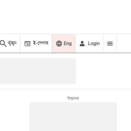
খুঁজুন
ই-পেপার
Login
Eng