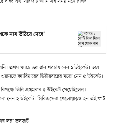
ছে এবং এই সিরিজটি আমি সব সময় মনে রাখব।’
েকে নাম উঠিয়ে দেবে’
য়নি। প্রথম ম্যাচে ৬৫ রান খরচায় নেন ১ উইকেট। তবে
ং ওয়ানডে ক্যারিয়ারের দ্বিতীয়বারের মতো নেন ৫ উইকেট।
 বিপক্ষে তিনি প্রথমবার ৫ উইকেট পেয়েছিলেন।
দ রানা নেন ২ উইকেট। সিরিজসেরা খেলোয়াড়ও হন এই ফাস্ট
ার লরা ভলভার্ট।