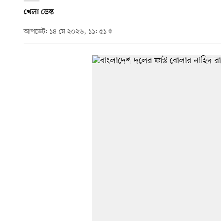
খেলা ডেস্ক
আপডেট: ১৪ মে ২০২৬, ১১: ৫১