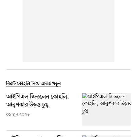
বিরাট কোহলি নিয়ে আরও পড়ুন
আইপিএল জিতলেন কোহলি,
আনুশকার উড়ন্ত চুমু
০১ জুন ২০২৬