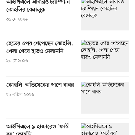
আইপিএলে আবারও চ্যাম্পিয়ন
কোহলির বেঙ্গালুরু
৩১ মে ২০২৬
হেডের ওপর খেপেছেন কোহলি,
খেলা শেষে হাতও মেলাননি
২৩ মে ২০২৬
কোহলি–অভিষেকের পাশে বাবর
২৯ এপ্রিল ২০২৬
আইপিএলে ৯ হাজারেও ‘ফার্স্ট
বয়’ কোহলি