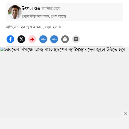
উৎপল শুভ্র
অ্যান্টিগা থেকে
প্রধান ক্রীড়া সম্পাদক, প্রথম আলো
আপডেট: ২২ জুন ২০২৪, ০৮: ২৩