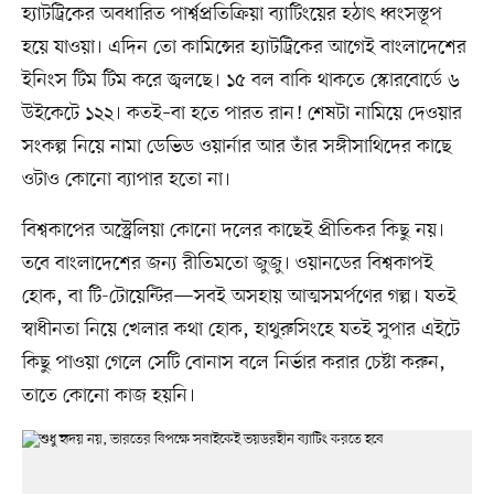
হ্যাটট্রিকের অবধারিত পার্শ্বপ্রতিক্রিয়া ব্যাটিংয়ের হঠাৎ ধ্বংসস্তূপ
হয়ে যাওয়া। এদিন তো কামিন্সের হ্যাটট্রিকের আগেই বাংলাদেশের
ইনিংস টিম টিম করে জ্বলছে। ১৫ বল বাকি থাকতে স্কোরবোর্ডে ৬
উইকেটে ১২২। কতই–বা হতে পারত রান! শেষটা নামিয়ে দেওয়ার
সংকল্প নিয়ে নামা ডেভিড ওয়ার্নার আর তাঁর সঙ্গীসাথিদের কাছে
ওটাও কোনো ব্যাপার হতো না।
বিশ্বকাপের অস্ট্রেলিয়া কোনো দলের কাছেই প্রীতিকর কিছু নয়।
তবে বাংলাদেশের জন্য রীতিমতো জুজু। ওয়ানডের বিশ্বকাপই
হোক, বা টি-টোয়েন্টির—সবই অসহায় আত্মসমর্পণের গল্প। যতই
স্বাধীনতা নিয়ে খেলার কথা হোক, হাথুরুসিংহে যতই সুপার এইটে
কিছু পাওয়া গেলে সেটি বোনাস বলে নির্ভার করার চেষ্টা করুন,
তাতে কোনো কাজ হয়নি।