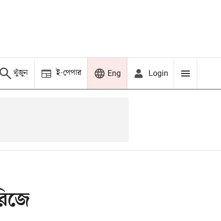
খুঁজুন
ই-পেপার
Login
Eng
রিজে