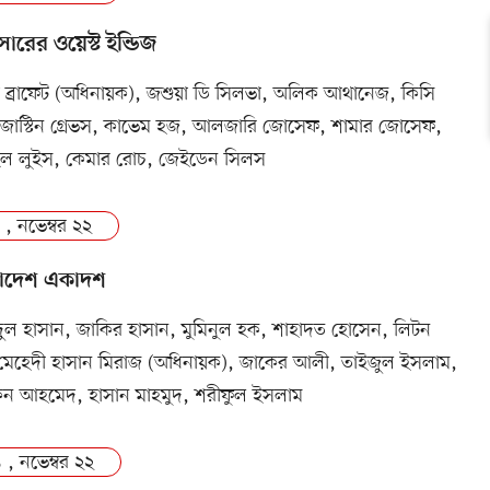
সারের ওয়েস্ট ইন্ডিজ
গ ব্রাফেট (অধিনায়ক), জশুয়া ডি সিলভা, অলিক আথানেজ, কিসি
ি, জাস্টিন গ্রেভস, কাভেম হজ, আলজারি জোসেফ, শামার জোসেফ,
ইল লুইস, কেমার রোচ, জেইডেন সিলস
 , নভেম্বর ২২
াদেশ একাদশ
দুল হাসান, জাকির হাসান, মুমিনুল হক, শাহাদত হোসেন, লিটন
মেহেদী হাসান মিরাজ (অধিনায়ক), জাকের আলী, তাইজুল ইসলাম,
িন আহমেদ, হাসান মাহমুদ, শরীফুল ইসলাম
 , নভেম্বর ২২