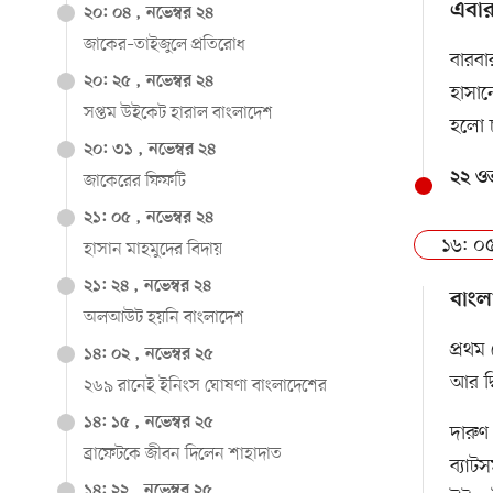
এবার
২০: ০৪ , নভেম্বর ২৪
জাকের–তাইজুলে প্রতিরোধ
বারবা
২০: ২৫ , নভেম্বর ২৪
হাসান
সপ্তম উইকেট হারাল বাংলাদেশ
হলো চ
২০: ৩১ , নভেম্বর ২৪
২২ ওভ
জাকেরের ফিফটি
২১: ০৫ , নভেম্বর ২৪
১৬: ০৫
হাসান মাহমুদের বিদায়
২১: ২৪ , নভেম্বর ২৪
বাংল
অলআউট হয়নি বাংলাদেশ
প্রথম
১৪: ০২ , নভেম্বর ২৫
আর দ্
২৬৯ রানেই ইনিংস ঘোষণা বাংলাদেশের
১৪: ১৫ , নভেম্বর ২৫
দারুণ
ব্রাফেটকে জীবন দিলেন শাহাদাত
ব্যাট
১৪: ২২ , নভেম্বর ২৫