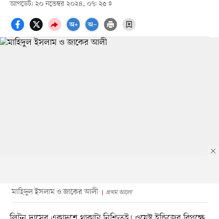
আপডেট: ২০ নভেম্বর ২০২৪, ০৭: ২৫
মাহিদুল ইসলাম ও জাকের আলী
প্রথম আলো
লিটন দাসের একাদশে থাকাটা নিশ্চিতই। ওয়েস্ট ইন্ডিজের বিপক্ষে