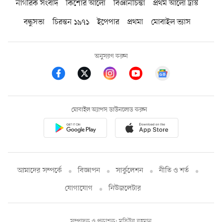
নাগরিক সংবাদ
কিশোর আলো
বিজ্ঞানচিন্তা
প্রথম আলো ট্রাস্ট
বন্ধুসভা
চিরন্তন ১৯৭১
ইপেপার
প্রথমা
মোবাইল ভ্যাস
অনুসরণ করুন
মোবাইল অ্যাপস ডাউনলোড করুন
আমাদের সম্পর্কে
বিজ্ঞাপন
সার্কুলেশন
নীতি ও শর্ত
যোগাযোগ
নিউজলেটার
সম্পাদক ও প্রকাশক: মতিউর রহমান