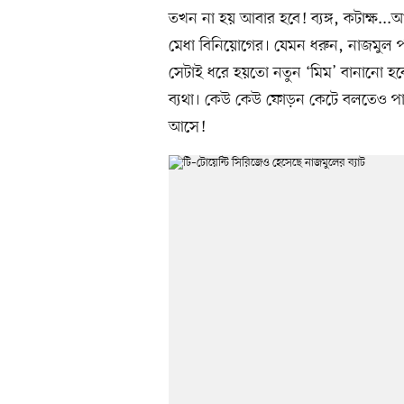
তখন না হয় আবার হবে! ব্যঙ্গ, কটাক্ষ..
মেধা বিনিয়োগের। যেমন ধরুন, নাজমুল 
সেটাই ধরে হয়তো নতুন ‘মিম’ বানানো হব
ব্যথা। কেউ কেউ ফোড়ন কেটে বলতেও পা
আসে!