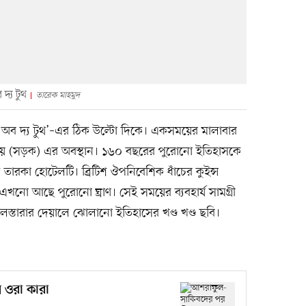
দ্য টুথ
তারেক মাহমুদ
্পল অব দ্য টুথ’–এর ঠিক উল্টো দিকে। একসময়ের মালাবার
িধিয়ায় (সড়ক) এর অবস্থান। ১৬০ বছরের পুরোনো ইতিহাসকে
ন তারকা হোটেলটি। ব্রিটিশ ঔপনিবেশিক ধাঁচের কুইন্স
খনো আছে পুরোনো ঘ্রাণ। সেই সময়ের ব্যবহার্য সামগ্রী
স্তারার দেয়ালে ঝোলানো ইতিহাসের খণ্ড খণ্ড ছবি।
 ওরা কারা