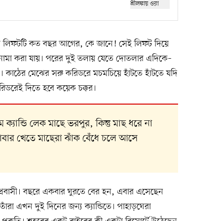
টের লিফটটি কত বছর আগের, কে জানে! সেই লিফট দিয়ে
ঠানামা করা যায়। পরের দুই তলায় যেতে দোতলার এদিকে–
ি। কাঠের মেঝের সরু করিডরে মচমচিয়ে হাঁটতে হাঁটতে যদি
রিডরেই দিতে হবে কয়েক চক্কর।
ক্যান্ডি লেক মাছে ভরপুর, কিন্তু মাছ ধরে না
াবার খেতে মাছেরা ঝাঁক বেঁধে চলে আসে
প্রবাসী। বছরে একবার ঘুরতে বের হন, এবার এসেছেন
াঁরা এখন দুই দিনের জন্য ক্যান্ডিতে। পাহাড়ঘেরা