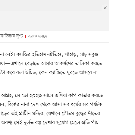
নাভিরাম দৃশ্য
তারেক মাহমুদ
না নেই। ক্যান্ডির ইতিহাস–ঐতিহ্য, পাহাড়, গাঢ় সবুজ
াওয়া—এখানে বেড়াতে আসার আকর্ষণের তালিকা করতে
্টো করে বলা উচিত, কেন ক্যান্ডিতে ঘুরতে আসবে না
কত আগ্রহ, সে তো ২০২৩ সালে এশিয়া কাপ কাভার করতে
ু নন, বিশ্বের নানা দেশ থেকে আসা সব ধর্মের সব পর্যটক
ড়ের এই প্রাচীন মন্দির, যেখানে গৌতম বুদ্ধের দাঁতের
অবশ্য সেই দুর্লভ বস্তু দেখার সুযোগ মেলে প্রতি পাঁচ