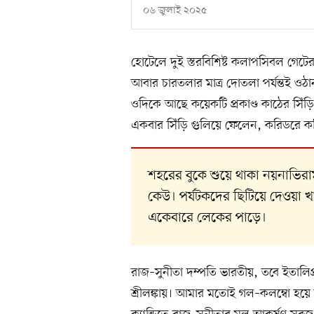
০৬ জুলাই ২০২৫
হোটেলে দুই স্তরবিশিষ্ট কলাপসিবল গে
আবার চারতলার মাত্র দোতলা পর্যন্তই ও
ওদিকে আছে কয়েকটি প্রকাণ্ড কাঠের সিঁড়
একবার সিঁড়ি গুলিয়ে ফেলেন, করিডরে ক
শহরের বুকে শুয়ে থাকা নয়নাভিরাম 
কেউ। পর্যটকদের ছিটিয়ে দেওয়া খ
একেবারে লেকের পাড়ে।
রাজ–সুনীতা দম্পতি ভারতীয়, তবে ইতালি
শ্রীলঙ্কায়। আমার মতোই গল–কলম্বো হয়ে ত