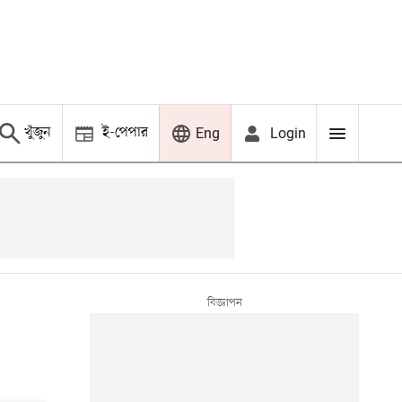
খুঁজুন
ই-পেপার
Login
Eng