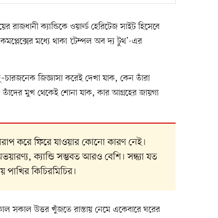
রাজধানী ক্যান্ডিকে ওয়ার্ল্ড হেরিটেজ সাইট হিসেবে
 কমপ্লেক্সের মধ্যে থাকা ‘টেম্পল অব দ্য টুথ’-এর
ু–চারজনেক জিজ্ঞাসা করেই দেখা যাক, কেন তাঁরা
তাঁদের মুখ থেকেই শোনা যাক, কার আগ্রহের জায়গা
 খারাপ করে ফিরে যাওয়ার কোনো কারণ নেই।
ভয়ারণ্য, ক্যান্ডি সম্ভবত আরও বেশি। সন্ধ্যা যত
য় পাখির কিচিরমিচির।
কাল সকাল উত্তর খুঁজতে রাস্তায় নেমে একেবারে ঘরের