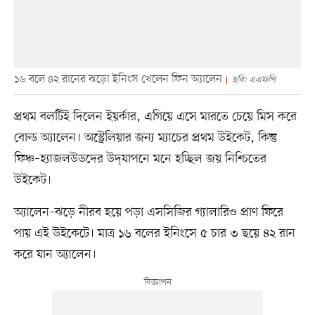
১৬ বলে ৪২ রানের ঝড়ো ইনিংস খেলেন ফিন অ্যালেন
ছবি: এএফপি
প্রথম বলটিই দিলেন ইয়র্কার, এগিয়ে এসে মারতে চেয়ে মিস করে
বোল্ড অ্যালেন। অস্ট্রেলিয়ার জন্য ম্যাচের প্রথম উইকেট, কিন্তু
ফিঞ্চ–হ্যাজলউডদের উদ্‌যাপনে মনে হচ্ছিল জয় নিশ্চিতের
উইকেট।
অ্যালেন–ঝড়ে নীরব হয়ে পড়া এসসিজির গ্যালারিও প্রাণ ফিরে
পায় এই উইকেটে। মাত্র ১৬ বলের ইনিংসে ৫ চার ৩ ছয়ে ৪২ রান
করে যান অ্যালেন।