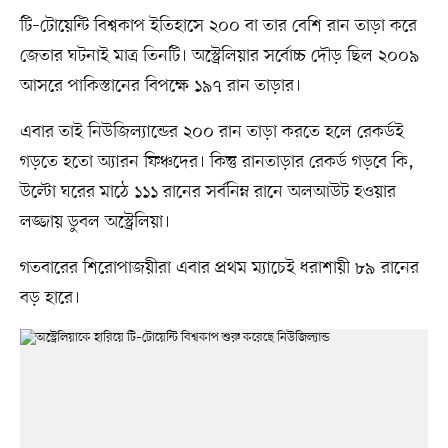
টি–টোয়েন্টি বিশ্বকাপ ইতিহাসে ২০০ বা তার বেশি রান তাড়া করে
জেতার ঘটনাই মাত্র তিনটি। অস্ট্রেলিয়ার সর্বোচ্চ দৌড় ছিল ২০০৯
আসরে পাকিস্তানের বিপক্ষে ১৯৭ রান তাড়ার।
এবার তাই নিউজিল্যান্ডের ২০০ রান তাড়া করতে হলে রেকর্ডই
গড়তে হতো অ্যারন ফিঞ্চদের। কিন্তু রানতাড়ার রেকর্ড গড়বে কি,
উল্টো ঘরের মাঠে ১১১ রানের সর্বনিম্ন রানে অলআউট হওয়ার
লজ্জায় ডুবল অস্ট্রেলিয়া।
গতবারের শিরোপাজয়ীরা এবার প্রথম ম্যাচেই ধরাশায়ী ৮৯ রানের
বড় হারে।