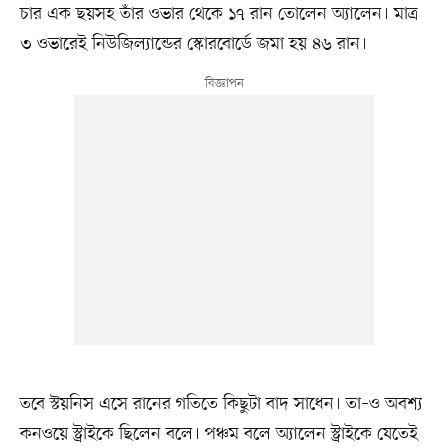
চার এক ছয়সহ তাঁর ওভার থেকে ১৭ রান তোলেন অ্যালেন। মাত্র
৩ ওভারেই নিউজিল্যান্ডের স্কোরবোর্ডে জমা হয় ৪৬ রান।
তবে স্টয়নিস এসে রানের গতিতে কিছুটা বাদ সাধেন। তা–ও অবশ্য
কনওয়ে স্ট্রাইকে ছিলেন বলে। পঞ্চম বলে অ্যালেন স্ট্রাইকে যেতেই