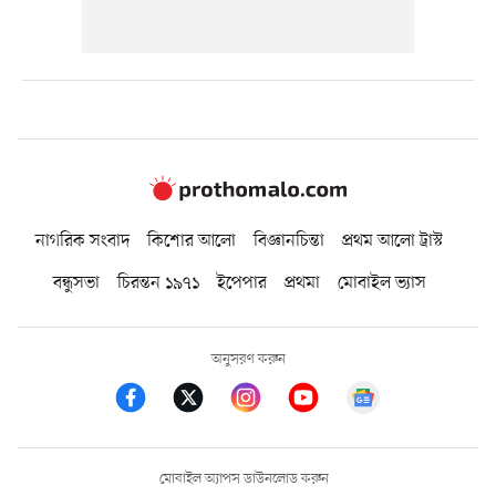
নাগরিক সংবাদ
কিশোর আলো
বিজ্ঞানচিন্তা
প্রথম আলো ট্রাস্ট
বন্ধুসভা
চিরন্তন ১৯৭১
ইপেপার
প্রথমা
মোবাইল ভ্যাস
অনুসরণ করুন
মোবাইল অ্যাপস ডাউনলোড করুন