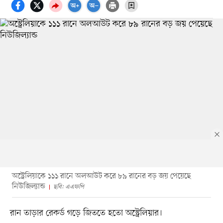
অস্ট্রেলিয়াকে ১১১ রানে অলআউট করে ৮৯ রানের বড় জয় পেয়েছে
নিউজিল্যান্ড
ছবি: এএফপি
রান তাড়ার রেকর্ড গড়ে জিততে হতো অস্ট্রেলিয়ার।