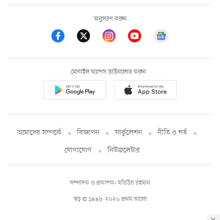
অনুসরণ করুন
মোবাইল অ্যাপস ডাউনলোড করুন
আমাদের সম্পর্কে
বিজ্ঞাপন
সার্কুলেশন
নীতি ও শর্ত
যোগাযোগ
নিউজলেটার
সম্পাদক ও প্রকাশক: মতিউর রহমান
স্বত্ব © ১৯৯৮-২০২৬ প্রথম আলো