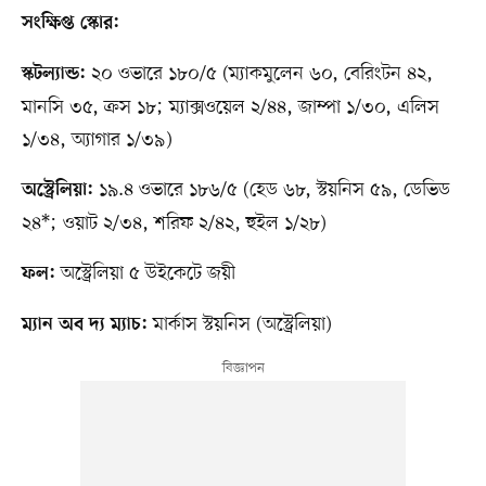
সংক্ষিপ্ত স্কোর:
২০ ওভারে ১৮০/৫ (ম্যাকমুলেন ৬০, বেরিংটন ৪২,
স্কটল্যান্ড:
মানসি ৩৫, ক্রস ১৮; ম্যাক্সওয়েল ২/৪৪, জাম্পা ১/৩০, এলিস
১/৩৪, অ্যাগার ১/৩৯)
১৯.৪ ওভারে ১৮৬/৫ (হেড ৬৮, স্টয়নিস ৫৯, ডেভিড
অস্ট্রেলিয়া:
২৪*; ওয়াট ২/৩৪, শরিফ ২/৪২, হুইল ১/২৮)
অস্ট্রেলিয়া ৫ উইকেটে জয়ী
ফল:
মার্কাস স্টয়নিস (অস্ট্রেলিয়া)
ম্যান অব দ্য ম্যাচ: