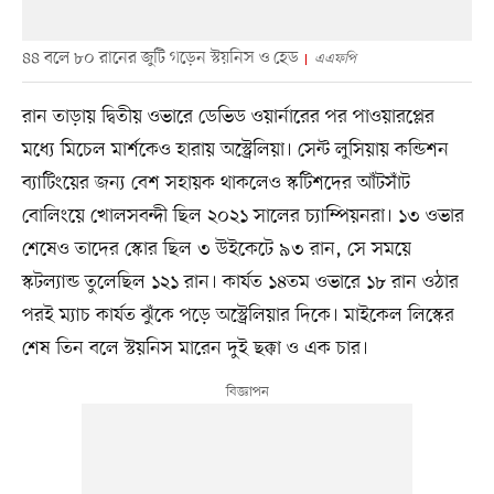
৪৪ বলে ৮০ রানের জুটি গড়েন স্টয়নিস ও হেড
এএফপি
রান তাড়ায় দ্বিতীয় ওভারে ডেভিড ওয়ার্নারের পর পাওয়ারপ্লের
মধ্যে মিচেল মার্শকেও হারায় অস্ট্রেলিয়া। সেন্ট লুসিয়ায় কন্ডিশন
ব্যাটিংয়ের জন্য বেশ সহায়ক থাকলেও স্কটিশদের আঁটসাঁট
বোলিংয়ে খোলসবন্দী ছিল ২০২১ সালের চ্যাম্পিয়নরা। ১৩ ওভার
শেষেও তাদের স্কোর ছিল ৩ উইকেটে ৯৩ রান, সে সময়ে
স্কটল্যান্ড তুলেছিল ১২১ রান। কার্যত ১৪তম ওভারে ১৮ রান ওঠার
পরই ম্যাচ কার্যত ঝুঁকে পড়ে অস্ট্রেলিয়ার দিকে। মাইকেল লিস্কের
শেষ তিন বলে স্টয়নিস মারেন দুই ছক্কা ও এক চার।