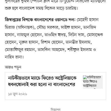
বুলাওয়ের কুইন্স স্পোর্টস ক্লাব মাঠে টি–টুয়েন্টি সিরিজের ম্যাচগুলো
শুরু হবে বাংলাদেশ সময় বিকেল সাড়ে চারটায়।
মেহেদী হাসান
জিম্বাবুয়ের বিপক্ষে বাংলাদেশের ওয়ানডে দল:
মিরাজ (অধিনায়ক), সৌম্য সরকার, সাইফ হাসান, তানজিদ
হাসান, নাজমুল হোসেন, তাওহিদ হৃদয়, লিটন দাস, মোসাদ্দেক
হোসেন, নুরুল হাসান, রিশাদ হোসেন, তানভীর ইসলাম,
মোস্তাফিজুর রহমান, তাসকিন আহমেদ, শরীফুল ইসলাম ও
নাহিদ রানা।
আরও পড়ুন
নাটকীয়ভাবে ম্যাচে ফিরেও অস্ট্রেলিয়াকে
ধবলধোলাই করা হলো না বাংলাদেশের
১৪ জুন ২০২৬