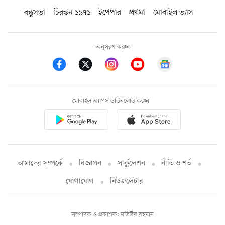
বন্ধুসভা
চিরন্তন ১৯৭১
ইপেপার
প্রথমা
মোবাইল ভ্যাস
অনুসরণ করুন
মোবাইল অ্যাপস ডাউনলোড করুন
আমাদের সম্পর্কে
বিজ্ঞাপন
সার্কুলেশন
নীতি ও শর্ত
যোগাযোগ
নিউজলেটার
সম্পাদক ও প্রকাশক: মতিউর রহমান