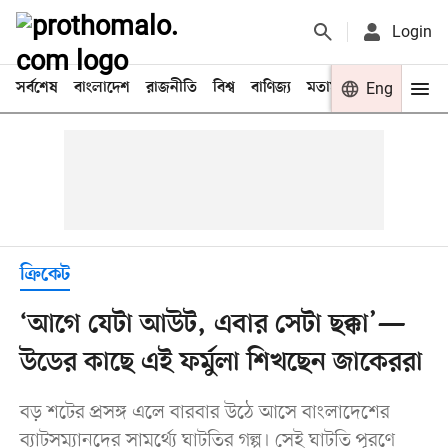
Login
সর্বশেষ
বাংলাদেশ
রাজনীতি
বিশ্ব
বাণিজ্য
মতামত
খেলা
Eng
বিনো
ক্রিকেট
‘আগে যেটা আউট, এবার সেটা ছক্কা’—
উডের কাছে এই ফর্মুলা শিখছেন জাকেররা
বড় শটের প্রসঙ্গ এলে বারবার উঠে আসে বাংলাদেশের
ব্যাটসম্যানদের সামর্থ্যে ঘাটতির গল্প। সেই ঘাটতি পূরণে