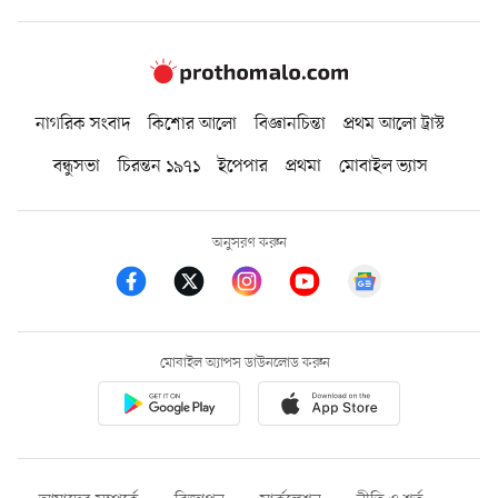
নাগরিক সংবাদ
কিশোর আলো
বিজ্ঞানচিন্তা
প্রথম আলো ট্রাস্ট
বন্ধুসভা
চিরন্তন ১৯৭১
ইপেপার
প্রথমা
মোবাইল ভ্যাস
অনুসরণ করুন
মোবাইল অ্যাপস ডাউনলোড করুন