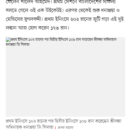
ফেলেন খালেদ আহমেদ। প্রথম সেশনে বাংলাদেশের সাফল্য
বলতে গেলে ওই এক উইকেটই। এরপর থেকেই শুরু ধনাঞ্জয়া ও
মেন্ডিসের যুগলবন্দী। প্রথম ইনিংসে ২০২ রানের জুটি গড়া এই দুই
লঙ্কান আজ যোগ করেন ১৭৩ রান।
প্রথম ইনিংসে ১০২ রানের পর দ্বিতীয় ইনিংসে ১০৮ রান করেছেন শ্রীলঙ্কা
অধিনায়ক ধনাঞ্জয়া ডি সিলভা
প্রথম আলো