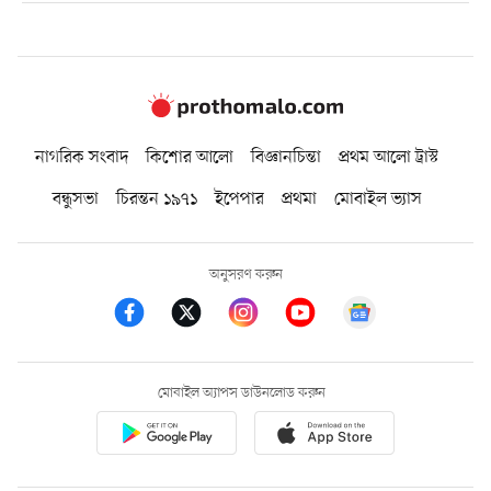
নাগরিক সংবাদ
কিশোর আলো
বিজ্ঞানচিন্তা
প্রথম আলো ট্রাস্ট
বন্ধুসভা
চিরন্তন ১৯৭১
ইপেপার
প্রথমা
মোবাইল ভ্যাস
অনুসরণ করুন
মোবাইল অ্যাপস ডাউনলোড করুন