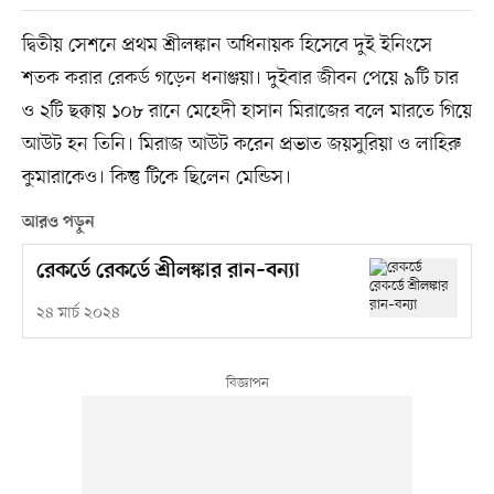
দ্বিতীয় সেশনে প্রথম শ্রীলঙ্কান অধিনায়ক হিসেবে দুই ইনিংসে
শতক করার রেকর্ড গড়েন ধনাঞ্জয়া। দুইবার জীবন পেয়ে ৯টি চার
ও ২টি ছক্কায় ১০৮ রানে মেহেদী হাসান মিরাজের বলে মারতে গিয়ে
আউট হন তিনি। মিরাজ আউট করেন প্রভাত জয়সুরিয়া ও লাহিরু
কুমারাকেও। কিন্তু টিকে ছিলেন মেন্ডিস।
আরও পড়ুন
রেকর্ডে রেকর্ডে শ্রীলঙ্কার রান–বন্যা
২৪ মার্চ ২০২৪