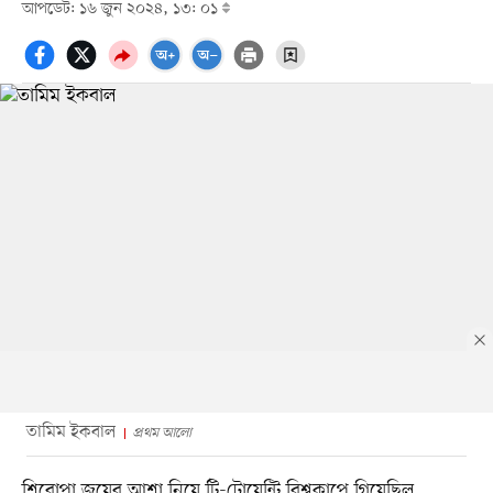
আপডেট: ১৬ জুন ২০২৪, ১৩: ০১
তামিম ইকবাল
প্রথম আলো
শিরোপা জয়ের আশা নিয়ে টি-টোয়েন্টি বিশ্বকাপে গিয়েছিল