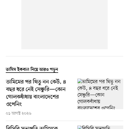
তামিম ইকবাল নিয়ে আরও পড়ুন
তামিমের পর থিতু নন কেউ, ৪
বছর ধরে নেই সেঞ্চুরি—কোন
গোলকধাঁধায় বাংলাদেশের
ওপেনিং
০১ আগস্ট ২০২৬