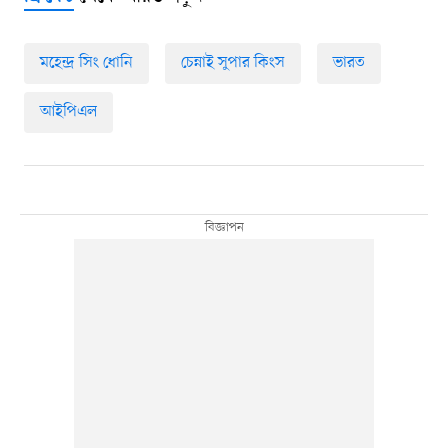
মহেন্দ্র সিং ধোনি
চেন্নাই সুপার কিংস
ভারত
আইপিএল