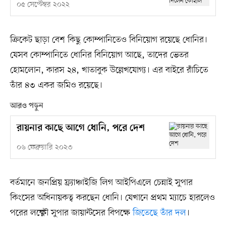
০৫ সেপ্টেম্বর ২০২২
ক্রিকেট ছাড়া বেশ কিছু কোম্পানিতেও বিনিয়োগ রয়েছে ধোনির।
যেসব কোম্পানিতে ধোনির বিনিয়োগ আছে, তাদের ভেতর
হোমলোন, কারস ২৪, খাতাবুক উল্লেখযোগ্য। এর বাইরে রাঁচিতে
তাঁর ৪৩ একর জমিও রয়েছে।
আরও পড়ুন
রায়নার কাছে আগে ধোনি, পরে দেশ
০৬ ফেব্রুয়ারি ২০২৩
বর্তমানে জনপ্রিয় ফ্র্যাঞ্চাইজি লিগ আইপিএলে চেন্নাই সুপার
কিংসের অধিনায়কত্ব করছেন ধোনি। যেখানে প্রথম ম্যাচে হারলেও
পরের লক্ষ্ণৌ সুপার জায়ান্টসের বিপক্ষে
জিতেছে তাঁর দল
।