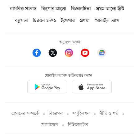
নাগরিক সংবাদ
কিশোর আলো
বিজ্ঞানচিন্তা
প্রথম আলো ট্রাস্ট
বন্ধুসভা
চিরন্তন ১৯৭১
ইপেপার
প্রথমা
মোবাইল ভ্যাস
অনুসরণ করুন
মোবাইল অ্যাপস ডাউনলোড করুন
আমাদের সম্পর্কে
বিজ্ঞাপন
সার্কুলেশন
নীতি ও শর্ত
যোগাযোগ
নিউজলেটার