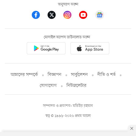
অনুসরণ করুন
মোবাইল অ্যাপস ডাউনলোড করুন
আমাদের সম্পর্কে
বিজ্ঞাপন
সার্কুলেশন
নীতি ও শর্ত
যোগাযোগ
নিউজলেটার
সম্পাদক ও প্রকাশক: মতিউর রহমান
স্বত্ব © ১৯৯৮-২০২৬ প্রথম আলো