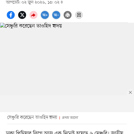
আপডেট: ০২ জুন ২০২৬, ১৫: ০২
সেঞ্চুরি করেছেন তাওহিদ হৃদয়
প্রথম আলো
ঢাকা প্রিমিয়ার লিগে আজ এক দিনেই হয়েছে ৬ সেঞ্চুরি। জাতীয়