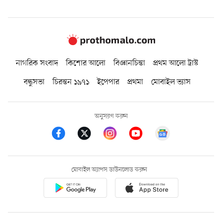
নাগরিক সংবাদ
কিশোর আলো
বিজ্ঞানচিন্তা
প্রথম আলো ট্রাস্ট
বন্ধুসভা
চিরন্তন ১৯৭১
ইপেপার
প্রথমা
মোবাইল ভ্যাস
অনুসরণ করুন
মোবাইল অ্যাপস ডাউনলোড করুন