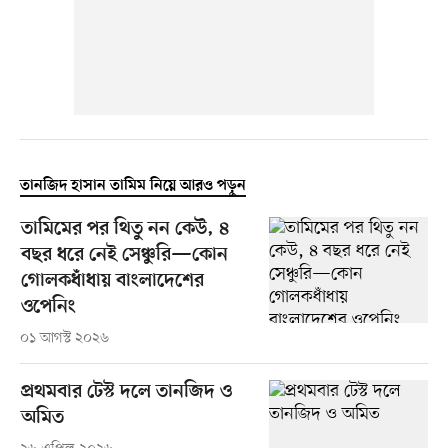
তানজিদ হাসান তামিম নিয়ে আরও পড়ুন
তামিমের পর থিতু নন কেউ, ৪
বছর ধরে নেই সেঞ্চুরি—কোন
গোলকধাঁধায় বাংলাদেশের
ওপেনিং
০১ আগস্ট ২০২৬
প্রথমবার টেস্ট দলে তানজিদ ও
অমিত