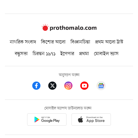
নাগরিক সংবাদ
কিশোর আলো
বিজ্ঞানচিন্তা
প্রথম আলো ট্রাস্ট
বন্ধুসভা
চিরন্তন ১৯৭১
ইপেপার
প্রথমা
মোবাইল ভ্যাস
অনুসরণ করুন
মোবাইল অ্যাপস ডাউনলোড করুন