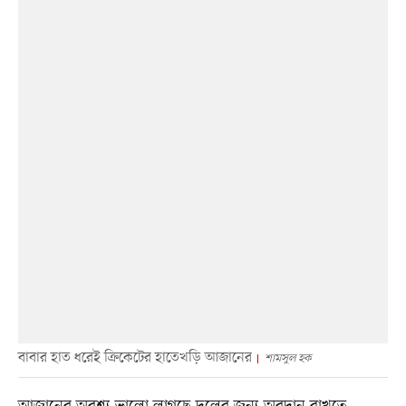
বাবার হাত ধরেই ক্রিকেটের হাতেখড়ি আজানের
শামসুল হক
আজানের অবশ্য ভালো লাগছে দলের জন্য অবদান রাখতে