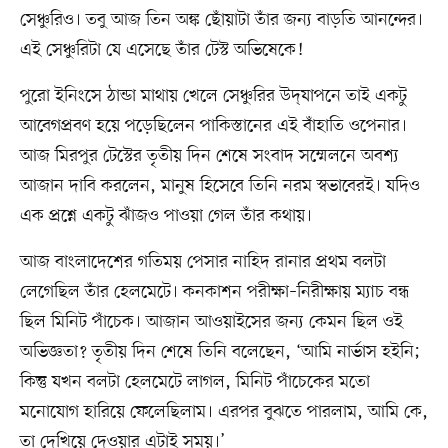
সেঞ্চুরিও। তবু আজ তিন অঙ্ক ছোঁয়াটা তাঁর জন্য বাড়তি আনন্দের।
এই সেঞ্চুরিটা যে এসেছে তাঁর টেস্ট অভিষেকে!
পুরো ইনিংসে ঠান্ডা মাথায় খেলে সেঞ্চুরির উদ্‌যাপনে তাই একটু
আবেগপ্রবণ হয়ে পড়েছিলেন পাকিস্তানের এই বাঁহাতি ওপেনার।
আজ মিরপুর টেস্টের তৃতীয় দিন শেষে সংবাদ সম্মেলনে অবশ্য
আজান দাবি করলেন, মানুষ হিসেবে তিনি নরম স্বভাবেরই। যদিও
এক প্রশ্নে একটু ঝাঁজও পাওয়া গেল তাঁর কথায়।
আজ বাংলাদেশের গতিময় পেসার নাহিদ রানার প্রথম বলটা
লেগেছিল তাঁর হেলমেটে। কনকাশন পরীক্ষা–নিরীক্ষায় ম্যাচ বন্ধ
ছিল মিনিট পাঁচেক। আজান আওয়াইসের জন্য কেমন ছিল ওই
অভিজ্ঞতা? তৃতীয় দিন শেষে তিনি বলেছেন, ‘আমি নার্ভাস হইনি;
কিন্তু যখন বলটা হেলমেটে লাগল, মিনিট পাঁচেকের মতো
মনোযোগ হারিয়ে ফেলেছিলাম। এরপর বুঝতে পারলাম, আমি কে,
তা দেখিয়ে দেওয়ার এটাই সময়।’