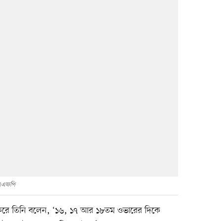
এএফপি
শ করে তিনি বলেন, ‘১৬, ১৭ আর ১৮তম ওভারের দিকে