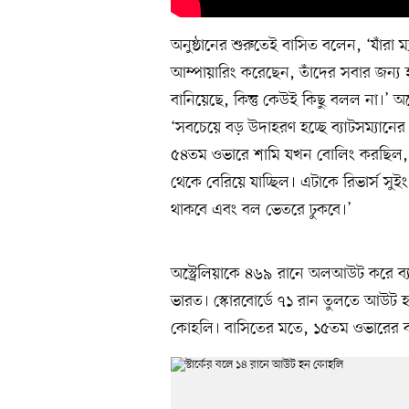
অনুষ্ঠানের শুরুতেই বাসিত বলেন, ‘যাঁরা 
আম্পায়ারিং করেছেন, তাঁদের সবার জন্য হা
বানিয়েছে, কিন্তু কেউই কিছু বলল না।’ অস্
‘সবচেয়ে বড় উদাহরণ হচ্ছে ব্যাটসম্যানের 
৫৪তম ওভারে শামি যখন বোলিং করছিল, 
থেকে বেরিয়ে যাচ্ছিল। এটাকে রিভার্স সুই
থাকবে এবং বল ভেতরে ঢুকবে।’
অস্ট্রেলিয়াকে ৪৬৯ রানে অলআউট করে ব্য
ভারত। স্কোরবোর্ডে ৭১ রান তুলতে আউট হন
কোহলি। বাসিতের মতে, ১৫তম ওভারের কাছ