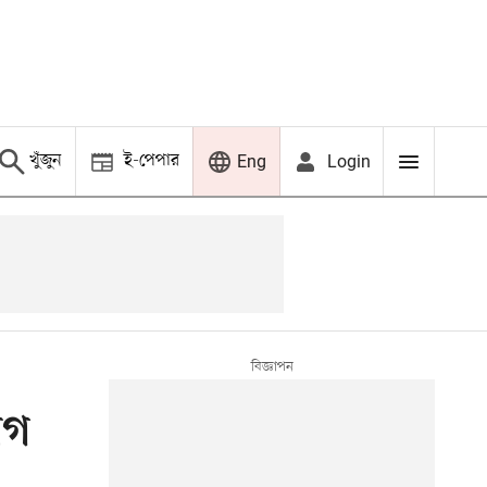
খুঁজুন
ই-পেপার
Login
Eng
োগ