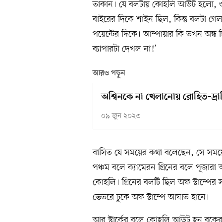
তাকান। যে বলটায় কোহলি আউট হলো, ওটার
বাইরের দিকে শাইন ছিল, কিন্তু বলটা 
পয়েন্টের দিকে। আম্পায়ার কি তখন অন্ধ
ব্যাপারটা দেখল না!’
আরও পড়ুন
অশ্বিনকে না খেলানোয় রোহিত–দ্র
০৯ জুন ২০২৩
বাসিত যে সময়ের কথা বলেছেন, সে সময়ে
পঞ্চম বলে ক্যামেরন গ্রিনের বলে পূজারা
কোহলি। গ্রিনের বলটি ছিল অফ স্টাম্পের স
ভেতরে ঢুকে অফ স্টাম্পে আঘাত হানে।
আর স্টার্কের বলে কোহলি আউট হন বুকের দ