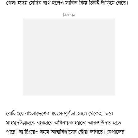
খেলা হৃদয় সেদিন ব্যর্থ হলেও সাকিব কিন্তু ঠিকই দাঁড়িয়ে গেছে।
বোলিংয়ে বাংলাদেশের স্বয়ংসম্পূর্ণতা আগে থেকেই। তবে
মাহমুদউল্লাহকে ব্যবহারে অধিনায়ক হয়তো আরও উদার হতে
পারে। ব্যাটিংয়েও ক্রমে আত্মবিশ্বাসের ছোঁয়া লাগছে। নেপালের