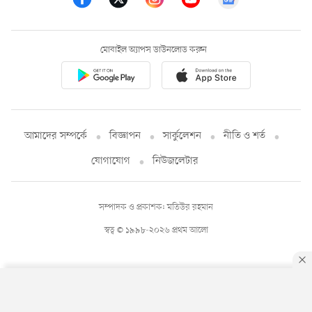
মোবাইল অ্যাপস ডাউনলোড করুন
আমাদের সম্পর্কে
বিজ্ঞাপন
সার্কুলেশন
নীতি ও শর্ত
যোগাযোগ
নিউজলেটার
সম্পাদক ও প্রকাশক: মতিউর রহমান
স্বত্ব © ১৯৯৮-২০২৬ প্রথম আলো
By using this site, you agree to our
Privacy Policy
.
OK