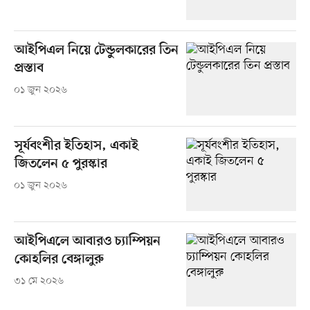
আইপিএল নিয়ে টেন্ডুলকারের তিন
প্রস্তাব
০১ জুন ২০২৬
সূর্যবংশীর ইতিহাস, একাই
জিতলেন ৫ পুরস্কার
০১ জুন ২০২৬
আইপিএলে আবারও চ্যাম্পিয়ন
কোহলির বেঙ্গালুরু
৩১ মে ২০২৬