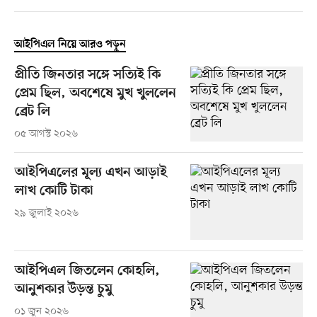
আইপিএল নিয়ে আরও পড়ুন
প্রীতি জিনতার সঙ্গে সত্যিই কি
প্রেম ছিল, অবশেষে মুখ খুললেন
ব্রেট লি
০৫ আগস্ট ২০২৬
আইপিএলের মূল্য এখন আড়াই
লাখ কোটি টাকা
২৯ জুলাই ২০২৬
আইপিএল জিতলেন কোহলি,
আনুশকার উড়ন্ত চুমু
০১ জুন ২০২৬