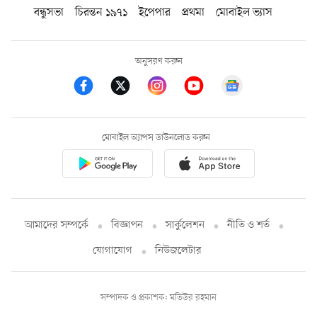
বন্ধুসভা
চিরন্তন ১৯৭১
ইপেপার
প্রথমা
মোবাইল ভ্যাস
অনুসরণ করুন
মোবাইল অ্যাপস ডাউনলোড করুন
আমাদের সম্পর্কে
বিজ্ঞাপন
সার্কুলেশন
নীতি ও শর্ত
যোগাযোগ
নিউজলেটার
সম্পাদক ও প্রকাশক: মতিউর রহমান