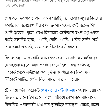
জন্মশহর চেন্নাইয়ে অলরাউন্ড নৈপুণ্যে রাজস্থানকে জিতেয়েছেন অশ্বিন
ছবি : বিসিসিআই
শেষ বলে দরকার ৫ রান। এমন পরিস্থিতিতে চেন্নাই সুপার কিংসের
সমর্থকেরা মনেপ্রাণে যাঁর ওপর ভরসা রাখেন, সেই মহেন্দ্র সিং
ধোনি স্ট্রাইকে। পুরো এমএ চিদাম্বরাম স্টেডিয়ামে তখন শুধু একটা
নামই উচ্চারিত হচ্ছে—ধোনি, ধোনি, ধোনি...। কিন্তু সন্দীপ শর্মা
শেষ বলটা করতেই নেমে এল পিনপতন নীরবতা।
বিশাল ছক্কা মেরে ধোনি ম্যাচ জেতাবেন, সে আশায় সমর্থকদের
চোখগুলো হয়তো আকাশ পানে চেয়ে ছিল। কিন্তু রাউন্ড দ্য
উইকেট থেকে সন্দীপের করা দুর্দান্ত ইয়র্কারে বল ডিপ মিড
উইকেটে পাঠিয়ে ধোনি নিতে পারলেন কেবল ১ রান।
ট্রেন্ড হয়ে ওঠা আরেকটি
শেষ বলের নাটকীয়তায়
রাজস্থান রয়্যালস
জিতল ৩ রানে। টস হেরে আগে ব্যাটিংয়ে নেমে জস বাটলারের
ফিফটিতে ৮ উইকেটে ১৭৫ রান তুলেছিল রাজস্থান। চেন্নাই থামল