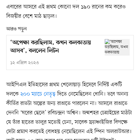
এবারের আসরে এই প্রথম কোনো দল ১৯০ রানের কম করেও
বিজয়ীর বেশে মাঠ ছাড়ল।
আরও পড়ুন
‘অপেক্ষা করছিলাম, কখন কলকাতায়
আসব’, বললেন লিটন
১২ এপ্রিল ২০২৩
আইপিএল ইতিহাসের প্রথম খেলোয়াড় হিসেবে নির্দিষ্ট একটি
দলকে
২০০ ম্যাচে নেতৃত্ব
দিতে নেমেছিলেন ধোনি। তবে অনন্য
কীর্তির রাতটা অল্পের জন্য রাঙাতে পারলেন না। আসলে রাঙাতে
দেননি ‘ঘরের ছেলে’ রবিচন্দ্রন অশ্বিন। জন্মশহর চেন্নাইয়ের মাঠটা
যে তাঁর হাতের তালুর মতোই চেনা, সাবেক ফ্র্যাঞ্চাইজির বিপক্ষে
সেটা প্রমাণ করতেই বোধহয় নেমেছিলেন এই স্পিন অলরাউন্ডার।