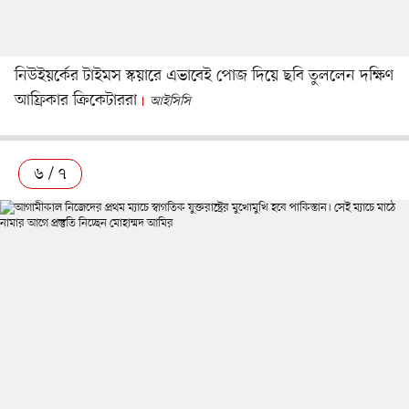
নিউইয়র্কের টাইমস স্কয়ারে এভাবেই পোজ দিয়ে ছবি তুললেন দক্ষিণ
আফ্রিকার ক্রিকেটাররা
আইসিসি
৬ / ৭