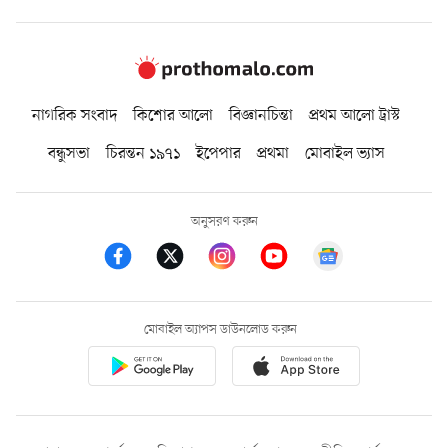
নাগরিক সংবাদ
কিশোর আলো
বিজ্ঞানচিন্তা
প্রথম আলো ট্রাস্ট
বন্ধুসভা
চিরন্তন ১৯৭১
ইপেপার
প্রথমা
মোবাইল ভ্যাস
অনুসরণ করুন
মোবাইল অ্যাপস ডাউনলোড করুন