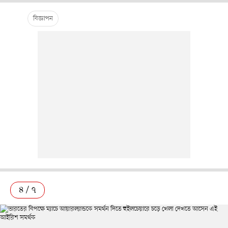
৪ / ৭