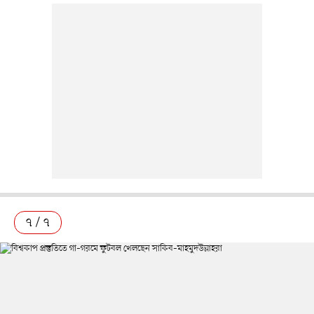
৭ / ৭