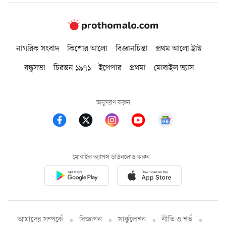
নাগরিক সংবাদ
কিশোর আলো
বিজ্ঞানচিন্তা
প্রথম আলো ট্রাস্ট
বন্ধুসভা
চিরন্তন ১৯৭১
ইপেপার
প্রথমা
মোবাইল ভ্যাস
অনুসরণ করুন
মোবাইল অ্যাপস ডাউনলোড করুন
আমাদের সম্পর্কে
বিজ্ঞাপন
সার্কুলেশন
নীতি ও শর্ত