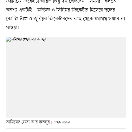
ওয়ানডে ক্রিকেটটা আরও কিছুদিন খেলবেন। ‘সমস্যা’ বলতে
অবশ্য একটাই—অভিজ্ঞ ও সিনিয়র ক্রিকেটার হিসেবে দলের
কোচিং স্টাফ ও জুনিয়র ক্রিকেটারদের কাছ থেকে যথাযথ সম্মান না
পাওয়া।
তামিমের ফেরা আর কতদূর
প্রথম আলো