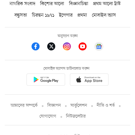
নাগরিক সংবাদ
কিশোর আলো
বিজ্ঞানচিন্তা
প্রথম আলো ট্রাস্ট
বন্ধুসভা
চিরন্তন ১৯৭১
ইপেপার
প্রথমা
মোবাইল ভ্যাস
অনুসরণ করুন
মোবাইল অ্যাপস ডাউনলোড করুন
আমাদের সম্পর্কে
বিজ্ঞাপন
সার্কুলেশন
নীতি ও শর্ত
যোগাযোগ
নিউজলেটার