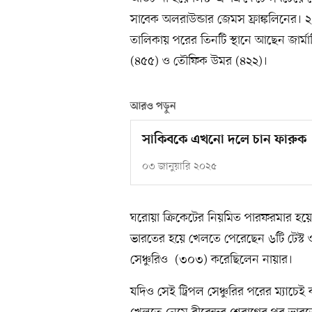
সাবেক অলরাউন্ডার জেমস ফ্রাঙ্কলিনের
তালিকায় পরের তিনটি স্থানে আছেন জার্ম
(৪৫৫) ও তৌফিক উমর (৪২২)।
আরও পড়ুন
সাকিবকে এখনো দলে চান ফারুক
০৩ জানুয়ারি ২০২৫
ঘরোয়া ক্রিকেটের নিয়মিত পারফরমার হয়
ভারতের হয়ে খেলতে পেরেছেন ৬টি টেস্ট ও 
সেঞ্চুরিও (৩০৩) করেছিলেন নায়ার।
যদিও সেই ট্রিপল সেঞ্চুরির পরের ম্যাচ