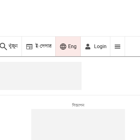
খুঁজুন
ই-পেপার
Login
Eng