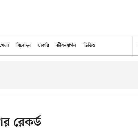
খেলা
বিনোদন
চাকরি
জীবনযাপন
ভিডিও
র রেকর্ড