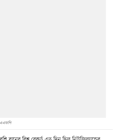
এএফপি
েশি রানের বিশ্ব রেকর্ড এত দিন ছিল নিউজিল্যান্ডের