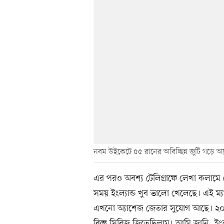
নবম উইকেটে ৫৫ রানের অবিচ্ছিন্ন জুটি গড়ে অস
এর পরও অবশ্য টেলিগ্রাফে লেখা কলামে 
সময় ইংল্যান্ড খুব ভালো খেলেছে। এই ম
এখনো অ্যাশেজ জেতার সুযোগ আছে। ২০০
কিন্তু সিরিজ জিতেছিলাম। আমি জানি, ইং