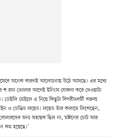
ারণ হিসেবে অনেক কারণই আলোচনায় উঠে আসছে। এর মধ্যে
ে চার শ রান তোলার আগেই ইনিংস ঘোষণা করে দেওয়াটা
েইলি মেইলে এ নিয়ে কিছুটা বিপরীতধর্মী বক্তব্য
ুসেইন ও ডেভিড লয়েড। লয়েড তাঁর কলামে লিখেছেন,
িচ বোলারদের জন্য সহায়ক ছিল না, মঈনের চোট আর
ান কম হয়েছে।’