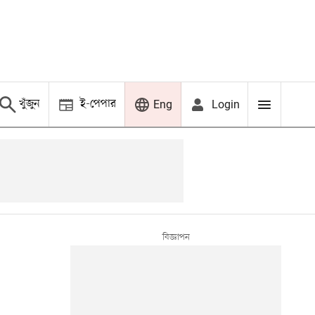
খুঁজুন
ই-পেপার
Login
Eng