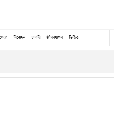
খেলা
বিনোদন
চাকরি
জীবনযাপন
ভিডিও