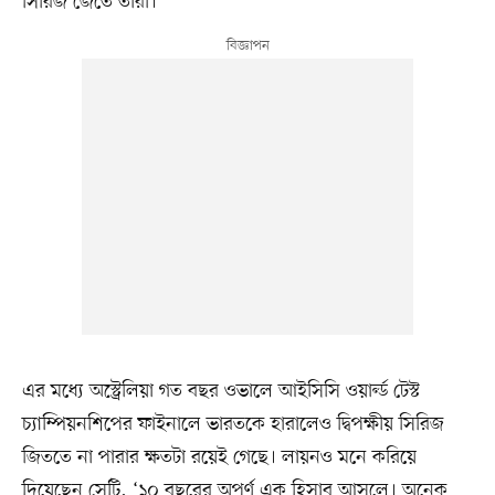
সিরিজ জেতে তারা।
এর মধ্যে অস্ট্রেলিয়া গত বছর ওভালে আইসিসি ওয়ার্ল্ড টেস্ট
চ্যাম্পিয়নশিপের ফাইনালে ভারতকে হারালেও দ্বিপক্ষীয় সিরিজ
জিততে না পারার ক্ষতটা রয়েই গেছে। লায়নও মনে করিয়ে
দিয়েছেন সেটি, ‘১০ বছরের অপূর্ণ এক হিসাব আসলে। অনেক