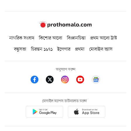
নাগরিক সংবাদ
কিশোর আলো
বিজ্ঞানচিন্তা
প্রথম আলো ট্রাস্ট
বন্ধুসভা
চিরন্তন ১৯৭১
ইপেপার
প্রথমা
মোবাইল ভ্যাস
অনুসরণ করুন
মোবাইল অ্যাপস ডাউনলোড করুন