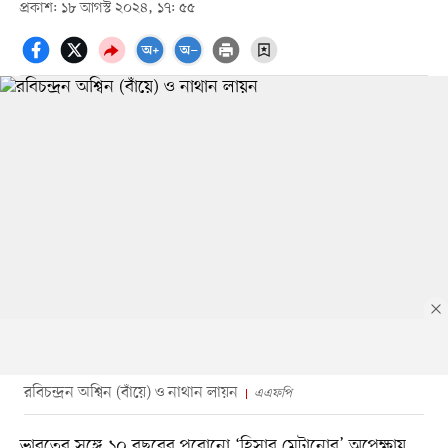
প্রকাশ: ১৮ আগস্ট ২০২৪, ১৭: ৫৫
রবিচন্দ্রন অশ্বিন (বাঁয়ে) ও নাথান লায়ন
এএফপি
ভারতের সঙ্গে ১০ বছরের পুরোনো ‘হিসাব মেটানোর’ অপেক্ষায়