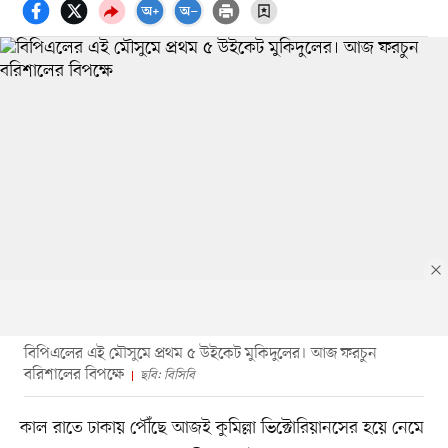
বিপিএলের এই মৌসুমে প্রথম ৫ উইকেট মুকিদুলের। আজ ফরচুন
বরিশালের বিপক্ষে
ছবি: বিসিবি
কাল রাতে ঢাকায় পৌঁছে আজই কুমিল্লা ভিক্টোরিয়ানসের হয়ে নেমে