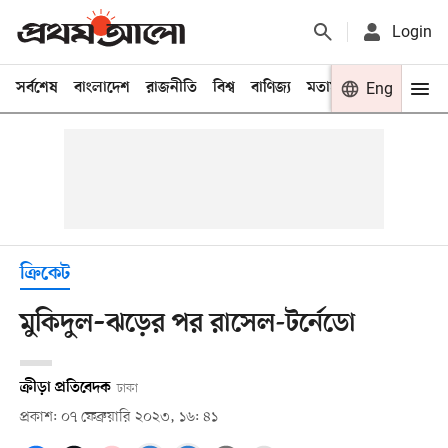
Login
সর্বশেষ
বাংলাদেশ
রাজনীতি
বিশ্ব
বাণিজ্য
মতামত
খেলা
Eng
বিনো
ক্রিকেট
মুকিদুল–ঝড়ের পর রাসেল-টর্নেডো
ক্রীড়া প্রতিবেদক
ঢাকা
প্রকাশ: ০৭ ফেব্রুয়ারি ২০২৩, ১৬: ৪১