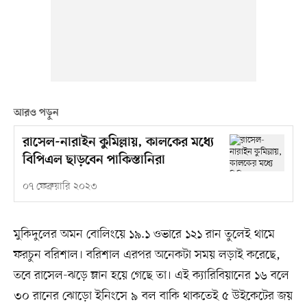
আরও পড়ুন
রাসেল-নারাইন কুমিল্লায়, কালকের মধ্যে
বিপিএল ছাড়বেন পাকিস্তানিরা
০৭ ফেব্রুয়ারি ২০২৩
মুকিদুলের অমন বোলিংয়ে ১৯.১ ওভারে ১২১ রান তুলেই থামে
ফরচুন বরিশাল। বরিশাল এরপর অনেকটা সময় লড়াই করেছে,
তবে রাসেল-ঝড়ে ম্লান হয়ে গেছে তা। এই ক্যারিবিয়ানের ১৬ বলে
৩০ রানের ঝোড়ো ইনিংসে ৯ বল বাকি থাকতেই ৫ উইকেটের জয়