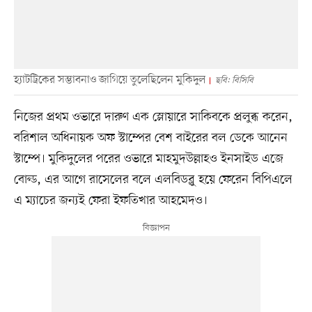
হ্যাটট্রিকের সম্ভাবনাও জাগিয়ে তুলেছিলেন মুকিদুল
ছবি: বিসিবি
নিজের প্রথম ওভারে দারুণ এক স্লোয়ারে সাকিবকে প্রলুব্ধ করেন,
বরিশাল অধিনায়ক অফ স্টাম্পের বেশ বাইরের বল ডেকে আনেন
স্টাম্পে। মুকিদুলের পরের ওভারে মাহমুদউল্লাহও ইনসাইড এজে
বোল্ড, এর আগে রাসেলের বলে এলবিডব্লু হয়ে ফেরেন বিপিএলে
এ ম্যাচের জন্যই ফেরা ইফতিখার আহমেদও।