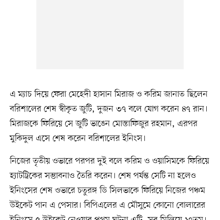
এ ম্যাচ দিয়ে ফেরা মেহেদী হাসান মিরাজ ও করিম জানাত ছিলেন
বরিশালের শেষ স্বীকৃত জুটি, দুজন ৩৭ বলে যোগ করেন ৪৭ রান।
মিরাজকে ফিরিয়ে সে জুটি ভাঙেন মোস্তাফিজুর রহমান, এরপর
মুকিদুল এসে শেষ করেন বরিশালের ইনিংস।
নিজের তৃতীয় ওভারে পরপর দুই বলে করিম ও ওয়াসিমকে ফিরিয়ে
হ্যাটট্রিকের সম্ভাবনাও তৈরি করেন। শেষ পর্যন্ত সেটি না হলেও
ইনিংসের শেষ ওভারে চতুরঙ্গ ডি সিলভাকে ফিরিয়ে নিজের পঞ্চম
উইকেট পান এ পেসার। বিপিএলের এ মৌসুমে কোনো বোলারের
ইনিংসে ৫ উইকেট নেওয়ার প্রথম ঘটনা এটি, সব মিলিয়ে ১৭তম।