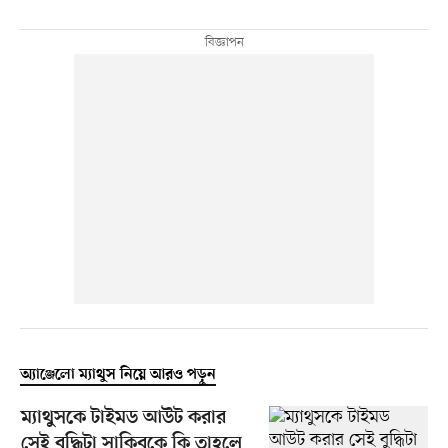
অ্যাঞ্জেলো ম্যাথুস নিয়ে আরও পড়ুন
ম্যাথুসকে টাইমড আউট করার
সেই বুদ্ধিটা সাকিবকে কি তাহলে