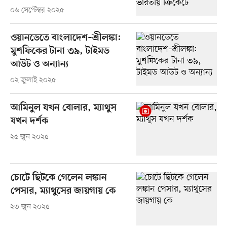
০৬ সেপ্টেম্বর ২০২৫
ওয়ানডেতে বাংলাদেশ–শ্রীলঙ্কা:
মুশফিকের টানা ৩৯, টাইমড
আউট ও অন্যান্য
০২ জুলাই ২০২৫
আমিনুল যখন বোলার, ম্যাথুস
যখন দর্শক
২৫ জুন ২০২৫
চোটে ছিটকে গেলেন লঙ্কান
পেসার, ম্যাথুসের জায়গায় কে
২৩ জুন ২০২৫