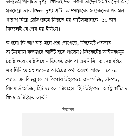
অন্যতম পরিচিত দৃশ্য। ফিল্ডিং দল কিংবা তাঁদের সমর্থকদের জন্য
সবচেয়ে আকাঙ্ক্ষিত দৃশ্য এটি। আম্পায়ারের সংকেতের পর মন
খারাপ নিয়ে ড্রেসিংরুমে ফিরতে হয় ব্যাটসম্যানকে। ১০ জন
ফিরলেই যে শেষ হয় ইনিংস।
কখনো কি আপনার মনে প্রশ্ন জেগেছে, ক্রিকেটে একজন
ব্যাটসম্যান কতভাবে আউট হতে পারেন? ক্রিকেটের আইনকানুন
তৈরি করে মেরিলিবোন ক্রিকেট ক্লাব বা এমসিসি। তাদের বইয়ে
সব মিলিয়ে ১০ ধরনের আউটের কথা উল্লেখ আছে—বোল্ড,
ক্যাচ, এলবিডব্লু (লেগ বিফোর উইকেট), রানআউট, স্টাম্পড,
রিটায়ার্ড আউট, হিট দ্য বল টোয়াইস, হিট উইকেট, অবস্ট্রাকটিং দ্য
ফিল্ড ও টাইমড আউট।