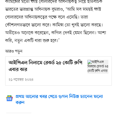
কামিন্সের মতো ফাস্ট বোলারদের অধিনায়কত্ব নিয়ে ইতিবাচক
ভারতের ভারপ্রাপ্ত অধিনায়ক বুমরাও, ‘আমি সব সময়ই ফাস্ট
বোলারদের অধিনায়কত্বের পক্ষে বলে এসেছি। তারা
কৌশলগতভাবে ভালো করে। কামিন্স তো খুবই ভালো করছে।
অতীতেও অনেকে করেছেন, কপিল দেবই যেমন ছিলেন। আশা
করি, নতুন একটি ধারা শুরু হবে।’
আরও পড়ুন
আইপিএল নিলামে রেকর্ড ২৫ কোটি রুপি
এবার কার
২১ নভেম্বর ২০২৪
প্রথম আলোর খবর পেতে গুগল নিউজ চ্যানেল ফলো
করুন