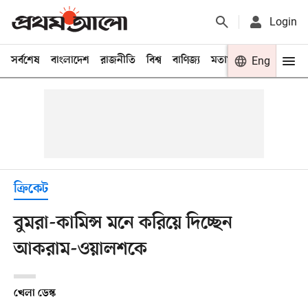
Login
সর্বশেষ
বাংলাদেশ
রাজনীতি
বিশ্ব
বাণিজ্য
মতামত
খেলা
Eng
বিনো
ক্রিকেট
বুমরা-কামিন্স মনে করিয়ে দিচ্ছেন
আকরাম-ওয়ালশকে
খেলা ডেস্ক