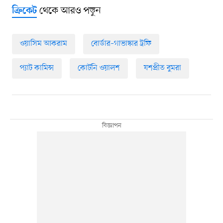
থেকে আরও পড়ুন
ক্রিকেট
ওয়াসিম আকরাম
বোর্ডার–গাভাস্কার ট্রফি
প্যাট কামিন্স
কোর্টনি ওয়ালশ
যশপ্রীত বুমরা