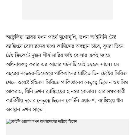
অস্ট্রেলিয়া-ভারত যখন পার্থে মুখোমুখি, তখন আইসিসি টেস্ট
র‍্যাঙ্কিংয়ে বোলারদের মধ্যে কামিন্সের অবস্থান চারে, বুমরা তিনে।
টেস্ট ক্রিকেটে দুজন শীর্ষ সারির ফাস্ট বোলার একই ম্যাচে
অধিনায়কত্ব করার এর আগের ঘটনাটি সেই ১৯৯৭ সালে। সে
বছরের নভেম্বর-ডিসেম্বরে পাকিস্তানের মাটিতে তিন টেস্টের সিরিজ
খেলে ওয়েস্ট ইন্ডিজ। সিরিজে পাকিস্তানের নেতৃত্বে ছিলেন ওয়াসিম
আকরাম, যিনি তখন র‍্যাঙ্কিংয়ের ২ নম্বর বোলার। আর সফরকারী
ক্যারিবীয় দলের নেতৃত্বে ছিলেন কোর্টনি ওয়ালশ, র‍্যাঙ্কিংয়ে যাঁর
অবস্থান তখন সাতে।