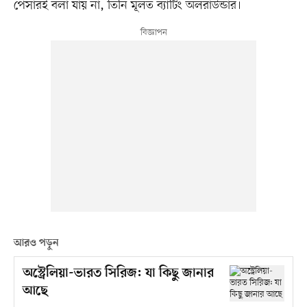
পেসারই বলা যায় না, তিনি মূলত ব্যাটিং অলরাউন্ডার।
আরও পড়ুন
অস্ট্রেলিয়া-ভারত সিরিজ: যা কিছু জানার
আছে