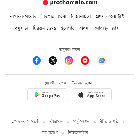
নাগরিক সংবাদ
কিশোর আলো
বিজ্ঞানচিন্তা
প্রথম আলো ট্রাস্ট
বন্ধুসভা
চিরন্তন ১৯৭১
ইপেপার
প্রথমা
মোবাইল ভ্যাস
অনুসরণ করুন
মোবাইল অ্যাপস ডাউনলোড করুন
আমাদের সম্পর্কে
বিজ্ঞাপন
সার্কুলেশন
নীতি ও শর্ত
যোগাযোগ
নিউজলেটার