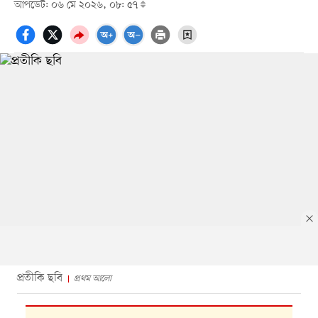
আপডেট: ০৬ মে ২০২৬, ০৮: ৫৭
প্রতীকি ছবি
প্রথম আলো