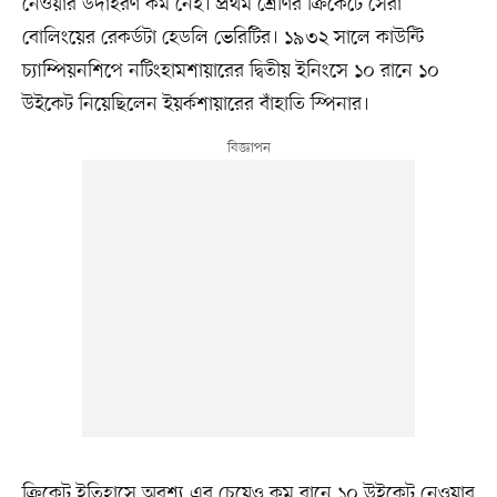
নেওয়ার উদাহরণ কম নেই। প্রথম শ্রেণির ক্রিকেটে সেরা
বোলিংয়ের রেকর্ডটা হেডলি ভেরিটির। ১৯৩২ সালে কাউন্টি
চ্যাম্পিয়নশিপে নটিংহামশায়ারের দ্বিতীয় ইনিংসে ১০ রানে ১০
উইকেট নিয়েছিলেন ইয়র্কশায়ারের বাঁহাতি স্পিনার।
ক্রিকেট ইতিহাসে অবশ্য এর চেয়েও কম রানে ১০ উইকেট নেওয়ার