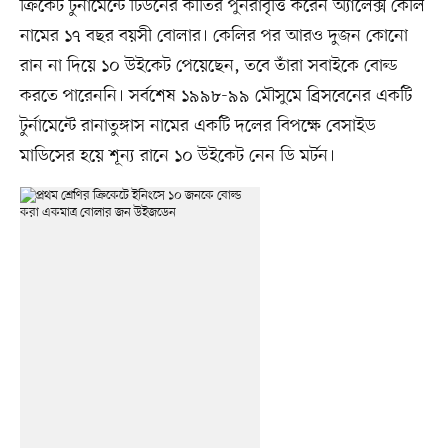
ক্রিকেট টুর্নামেন্টে টিউনের কীর্তির পুনরাবৃত্তি করেন অ্যালেক্স কেলি
নামের ১৭ বছর বয়সী বোলার। কেলির পর আরও দুজন কোনো
রান না দিয়ে ১০ উইকেট পেয়েছেন, তবে তাঁরা সবাইকে বোল্ড
করতে পারেননি। সর্বশেষ ১৯৯৮-৯৯ মৌসুমে ব্রিসবেনের একটি
টুর্নামেন্টে রানাতুঙ্গাস নামের একটি দলের বিপক্ষে বেসাইড
মাডিসের হয়ে শূন্য রানে ১০ উইকেট নেন ডি মর্টন।