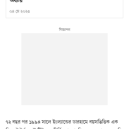
অধ্যায়
০৪ মে ২০২৫
৭২ বছর পর ১৯৯৪ সালে ইংল্যান্ডের ডারহামে বয়সভিত্তিক এক