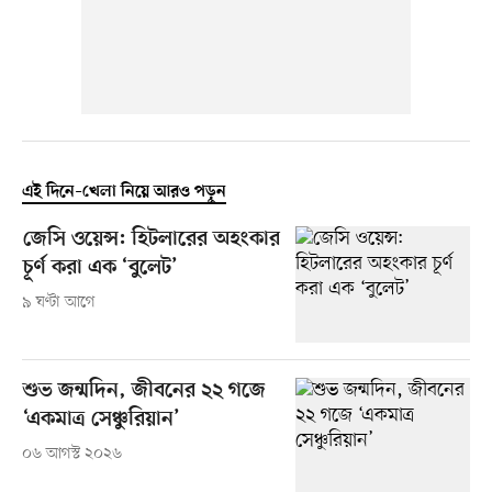
এই দিনে–খেলা নিয়ে আরও পড়ুন
জেসি ওয়েন্স: হিটলারের অহংকার
চূর্ণ করা এক ‘বুলেট’
৯ ঘণ্টা আগে
শুভ জন্মদিন, জীবনের ২২ গজে
‘একমাত্র সেঞ্চুরিয়ান’
০৬ আগস্ট ২০২৬