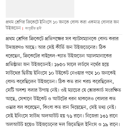
প্রথম শ্রেণির ক্রিকেটে ইনিংসে ১০ জনকে বোল্ড করা একমাত্র বোলার জন
উইজডেন
সংগৃহীত ছবি
প্রথম শ্রেণির ক্রিকেটে প্রতিপক্ষের সব ব্যাটসম্যানকে বোল্ড করার
উদাহরণও আছে। আর সেই কীর্তি জন উইজডেনের। ঠিক
ধরেছেন, ক্রিকেটের বাইবেল–খ্যাত উইজডেন অ্যালমানাকের
প্রতিষ্ঠাতা জন উইজডেনই। ১৮৫০ সালে লর্ডসে নর্থের হয়ে
সাউথের দ্বিতীয় ইনিংসে ১০ উইকেট নেওয়ার পথে ১০ জনকেই
বোল্ড করেছিলেন উইজডেন। ঠিক কত রান খরচ করেছিলেন,
সেটি অবশ্য বলার উপায় নেই। ওই ম্যাচের যে স্কোরকার্ড সংরক্ষিত
আছে, সেখানে উইকেট ও আউটের ধরন থাকলেও বোলার কত
ওভার বল করেছেন, কিংবা কত রান দিয়েছেন, সেই তথ্য নেই।
সেই ইনিংসে সাউথ অলআউট হয় ৭৬ রানে। নিজেরা ১৩১ রানে
অলআউট হয়েও উইজডেনের দল জিতেছিল ইনিংস ও ১৯ রানে।