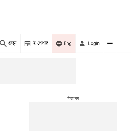
খুঁজুন
ই-পেপার
Login
Eng