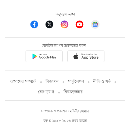
অনুসরণ করুন
মোবাইল অ্যাপস ডাউনলোড করুন
আমাদের সম্পর্কে
বিজ্ঞাপন
সার্কুলেশন
নীতি ও শর্ত
যোগাযোগ
নিউজলেটার
সম্পাদক ও প্রকাশক: মতিউর রহমান
স্বত্ব © ১৯৯৮-২০২৬ প্রথম আলো