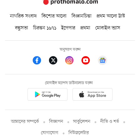
নাগরিক সংবাদ
কিশোর আলো
বিজ্ঞানচিন্তা
প্রথম আলো ট্রাস্ট
বন্ধুসভা
চিরন্তন ১৯৭১
ইপেপার
প্রথমা
মোবাইল ভ্যাস
অনুসরণ করুন
মোবাইল অ্যাপস ডাউনলোড করুন
আমাদের সম্পর্কে
বিজ্ঞাপন
সার্কুলেশন
নীতি ও শর্ত
যোগাযোগ
নিউজলেটার