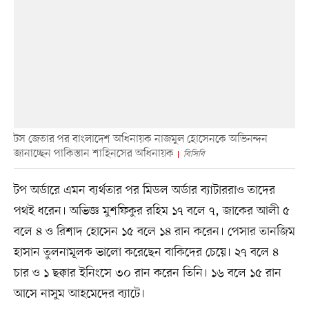
টস জেতার পর বাংলাদেশ অধিনায়ক নাজমুল হোসেনকে অভিনন্দন
জানাচ্ছেন পাকিস্তান শাহিনসের অধিনায়ক
বিসিবি
টপ অর্ডারে এমন ব্যর্থতার পর মিডল অর্ডার ব্যাটাররাও তাদের
পথই ধরেন। অভিজ্ঞ মুশফিকুর রহিম ১৭ বলে ৭, জাকের আলী ৫
বলে ৪ ও রিশাদ হোসেন ১৫ বলে ১৪ রান করেন। পেসার তানজিম
হাসান তুলনামূলক ভালো করেছেন বাকিদের চেয়ে। ২৭ বলে ৪
চার ও ১ ছক্কার ইনিংসে ৩০ রান করেন তিনি। ১৬ বলে ১৫ রান
আসে নাসুম আহমেদের ব্যাটে।