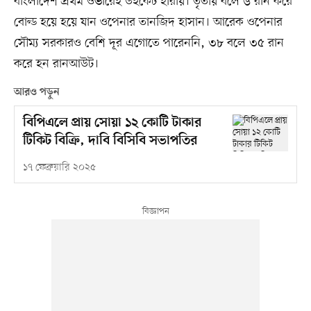
বাংলাদেশ প্রথম ওভারেই উইকেট হারায়। তৃতীয় বলে ৬ রান করে
বোল্ড হয়ে হয়ে যান ওপেনার তানজিদ হাসান। আরেক ওপেনার
সৌম্য সরকারও বেশি দূর এগোতে পারেননি, ৩৮ বলে ৩৫ রান
করে হন রানআউট।
আরও পড়ুন
বিপিএলে প্রায় সোয়া ১২ কোটি টাকার
টিকিট বিক্রি, দাবি বিসিবি সভাপতির
১৭ ফেব্রুয়ারি ২০২৫