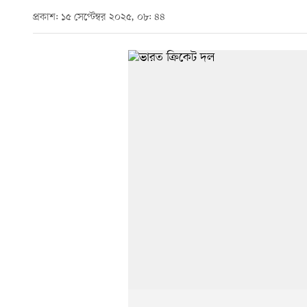
প্রকাশ: ১৫ সেপ্টেম্বর ২০২৫, ০৮: ৪৪