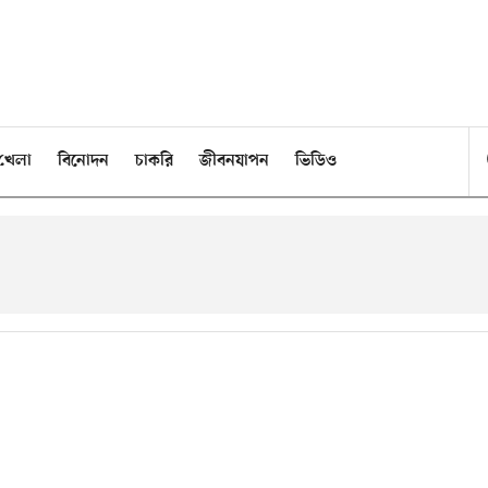
খেলা
বিনোদন
চাকরি
জীবনযাপন
ভিডিও