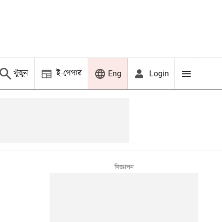
খুঁজুন
ই-পেপার
Login
Eng