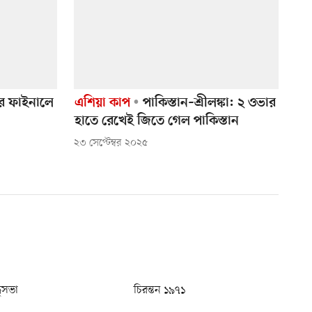
র ফাইনালে
এশিয়া কাপ
পাকিস্তান–শ্রীলঙ্কা: ২ ওভার
হাতে রেখেই জিতে গেল পাকিস্তান
২৩ সেপ্টেম্বর ২০২৫
ধুসভা
চিরন্তন ১৯৭১