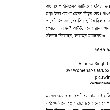
বাংলাদেশ ইনিংসের ব্যাটিংয়ের ছবিটা ছিল
ছাড়া উল্লেখযোগ্য তেমন কিছুই নেই। পাও
পারেনি টপ অর্ডারের তিন ব্যাটার দিলারা 
স্পেলে তিনজনই আউট, দলের রান তখন মাত্
উইকেট নিয়েছেন, হয়েছেন ম্যাচসেরাও।
ðððð ðð
Renuka Singh bo
ð¥
#WomensAsiaCup2
pic.twi
— AsianCricketC
মাঝের ওভারে আরেকটি ধস নামান বাঁহাতি 
উইকেট নিলে ২০ ওভারে ৮০ রানের বেশি ক