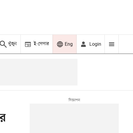
খুঁজুন
ই-পেপার
Login
Eng
ের