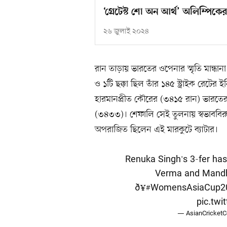
‘গ্রেটেস্ট শো অন আর্থ’ অলিম্পিক
২৬ জুলাই ২০২৪
রান তাড়ায় ভারতের ওপেনার স্মৃতি মান্
ও ১টি ছক্কা ছিল তাঁর ১৪৫ স্ট্রাইক রেটে
হারমানপ্রীত কৌরের (৩৪১৫ রান) ভারতের 
(৩৪৩৩)। শেফালি সেই তুলনায় স্বভাববির
অপরাজিত ছিলেন এই মারকুটে ব্যাটার।
Renuka Singh's 3-fer has
Verma and Mandh
ð¥
#WomensAsiaCup2
pic.twi
— AsianCricketC