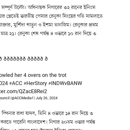
 সম্পূর্ণ উল্টো। অধিনায়ক নিগারের ৩২ রানের ইনিংস
য়ার প্লেতেই ভারতীয় পেসার রেনুকা সিংয়ের গতি সামলাতে
আক্তার, মুর্শিদা খাতুন ও ইশমা তানজিম। রেনুকার প্রথম
র ২১। রেনুকা শেষ পর্যন্ত ৪ ওভারে ১০ রান দিয়ে ৩
 ððððððð ððððð ð
wled her 4 overs on the trot
024
#ACC
#HerStory
#INDWvBANW
tter.com/QZacE8Rei2
ouncil (@ACCMedia1)
July 26, 2024
স্পিনার রাধা যাদব, তিনি ৪ ওভারে ১৪ রান দিয়ে ৩
রতে পারেনি বাংলাদেশ। নিগার ২০তম ওভার পর্যন্ত