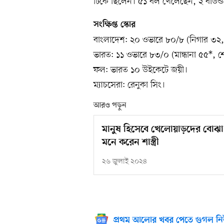
টিকে ছিলেন। ৫১ বল খেলেছেন, ২ বাউন্ড
সংক্ষিপ্ত স্কোর
বাংলাদেশ: ২০ ওভারে ৮০/৮ (নিগার ৩২, স্
ভারত: ১১ ওভারে ৮৩/০ (মান্ধানা ৫৫*, 
ফল: ভারত ১০ উইকেটে জয়ী।
ম্যাচসেরা: রেনুকা সিং।
আরও পড়ুন
মানুষ হিসেবে খেলোয়াড়দের বোঝা গম
মনে করেন শাস্ত্রী
২৬ জুলাই ২০২৪
প্রথম আলোর খবর পেতে গুগল নি