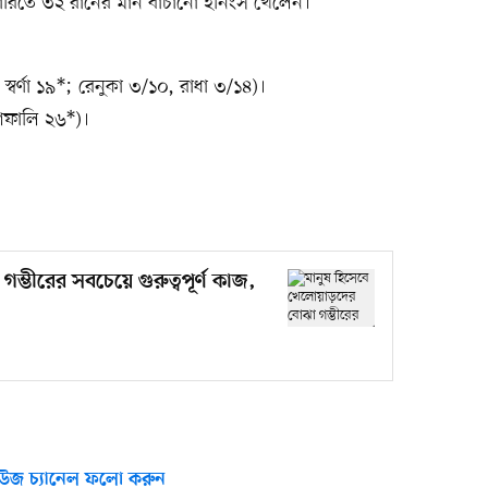
ারিতে ৩২ রানের মান বাঁচানো ইনিংস খেলেন।
বর্ণা ১৯*; রেনুকা ৩/১০, রাধা ৩/১৪)।
শেফালি ২৬*)।
্ভীরের সবচেয়ে গুরুত্বপূর্ণ কাজ,
উজ চ্যানেল ফলো করুন