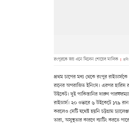
রংপুরকে জয় এনে দিলেন শোয়েব মালিক
ছবি
প্রথম চাপের মধ্য থেকে রংপুর রাইডার্
রানের অপরাজিত ইনিংস। এরপর হারিস র
উইকেট। দুই পাকিস্তানির দারুণ পারফরম্য
রাইডার্স। ২০ ওভারে ৬ উইকেটে ১৭৯ রা
করলেও সেটি যথেষ্ট হয়নি চট্টগ্রাম চ্যাল
তারা, অসুস্থতার কারণে ব্যাটিং করতে পার