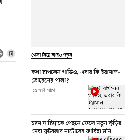
ন
খেলা নিয়ে আরও পড়ুন
কথা রাখলেন গাভিও, এবার কি ইয়ামাল-
তোরেসের পালা?
১৫ ঘণ্টা আগে
চরম দারিদ্র্যকে পেছনে ফেলে নতুন কুঁড়ির
সেরা ফুটবলার নাটোরের ফারিহা মনি