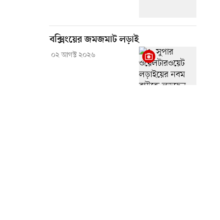
বক্সিংয়ের জমজমাট লড়াই
০২ আগস্ট ২০২৬