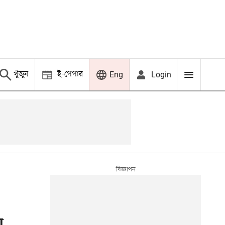
খুঁজুন
ই-পেপার
Login
Eng