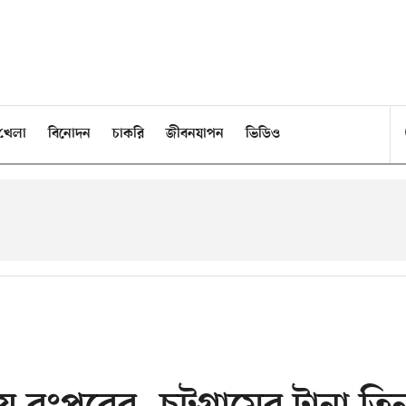
খেলা
বিনোদন
চাকরি
জীবনযাপন
ভিডিও