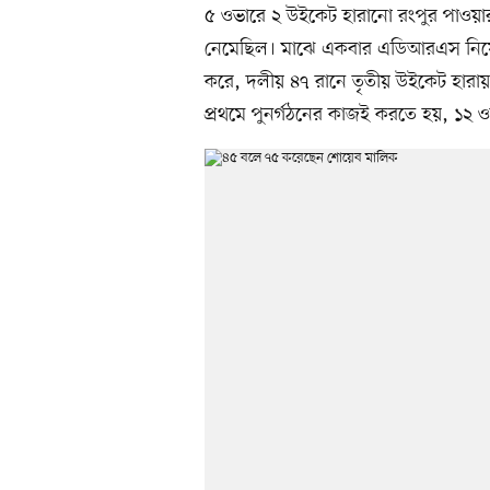
৫ ওভারে ২ উইকেট হারানো রংপুর পাওয়ার 
নেমেছিল। মাঝে একবার এডিআরএস নিয়ে ব
করে, দলীয় ৪৭ রানে তৃতীয় উইকেট হার
প্রথমে পুনর্গঠনের কাজই করতে হয়, ১২