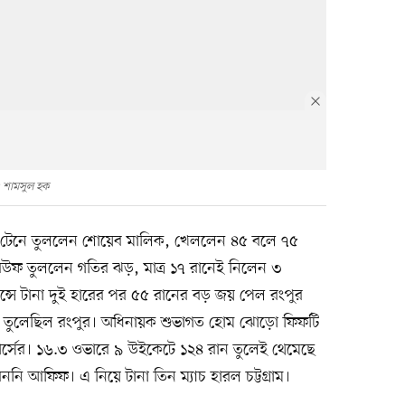
: শামসুল হক
সকে টেনে তুললেন শোয়েব মালিক, খেললেন ৪৫ বলে ৭৫
উফ তুললেন গতির ঝড়, মাত্র ১৭ রানেই নিলেন ৩
ান্সে টানা দুই হারের পর ৫৫ রানের বড় জয় পেল রংপুর
ন তুলেছিল রংপুর। অধিনায়ক শুভাগত হোম ঝোড়ো ফিফটি
েঞ্জার্সের। ১৬.৩ ওভারে ৯ উইকেটে ১২৪ রান তুলেই থেমেছে
েননি আফিফ। এ নিয়ে টানা তিন ম্যাচ হারল চট্টগ্রাম।