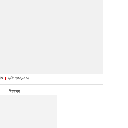
ন্ত
ছবি: শামসুল হক