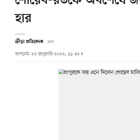
শোয়েব-রউফে অবশেষে জয় রং
হার
ক্রীড়া প্রতিবেদক
, ঢাকা
আপডেট: ২৩ জানুয়ারি ২০২৩, ১১: ৪২