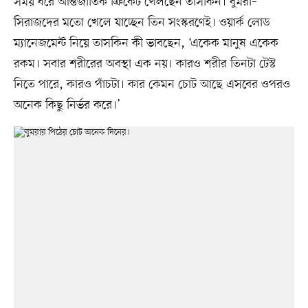
সময় ধরে আন্তর্জাতিক ক্রিকেট খেলছেন তাসকিন। বুমরা–
সিরাজদের মতো খেলে যাচ্ছেন তিন সংস্করণেই। ওয়ার্ক লোড
ম্যানেজমেন্ট নিয়ে তাসকিন কী ভাবছেন, ‘একেক মানুষ একেক
রকম। সবার শরীরের অবস্থা এক নয়। কারও শরীর তিনটা টেস্ট
নিতে পারে, কারও পাঁচটা। কার কেমন চোট আছে এসবের ওপরও
অনেক কিছু নির্ভর করে।’