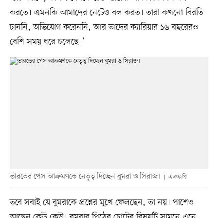
করতে। এমনকি আমাদের নেটেও বল করত। তারা কখনো বিরতি
চাননি, অভিযোগ করেননি, আর তাদের ক্যারিয়ার ১৬ বছরেরও
বেশি সময় ধরে চলেছে।’
ভারতের পেস আক্রমণকে নেতৃত্ব দিচ্ছেন বুমরা ও সিরাজ।
এএফপি
তবে সবাই যে বুমরাকে প্রশ্নের মুখে ফেলছেন, তা নয়। পাশেও
আছেন কেউ কেউ। বুমরার পিঠের চোটের বিষয়টি সামনে এনে