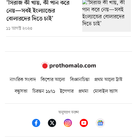
‘সিরাজ কী খায়, কী পান করে
নেয়—সবই ইংল্যান্ডের
বোলারদের দিতে চাই’
১১ আগস্ট ২০২৫
নাগরিক সংবাদ
কিশোর আলো
বিজ্ঞানচিন্তা
প্রথম আলো ট্রাস্ট
বন্ধুসভা
চিরন্তন ১৯৭১
ইপেপার
প্রথমা
মোবাইল ভ্যাস
অনুসরণ করুন