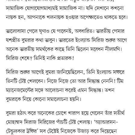
সামাজিক যোগাযোগমাধ্যমই সামাজিক না। যদি সেখানে কখনো
নায়ক হন, আপনাকে খলনায়ক হওয়ার অপেক্ষাতেও থাকতে হবে।
ভালোবাসা পেলে ঘৃণাও যে পাবেনই, অবধারিত। ভারতীয় পেসার
যশপ্রীত বুমরার কথা ভাবুন। ভারতের ইংল্যান্ড সিরিজ শুরুর আগে
অনেক ভারতীয় সমর্থকের কাছে তিনি ছিলেন সবেধন নীলমণি।
সিরিজ শেষে? তিনিই নাকি প্রতারক!
সিরিজ শুরুর আগেই বুমরা জানিয়েছিলেন, তিনি ইংল্যান্ড সফরে
তিনটি টেস্ট খেলবেন। নিজে নিজে তো আর সিদ্ধান্ত নেননি! টিম
ম্যানেজমেন্টের সঙ্গে আলোচনা করেই এমন সিদ্ধান্ত। তখন
বুমরাকে নিয়ে কোনো সমালোচনা হয়নি।
বুমরা হঠাৎ করে অনেকের চোখে খারাপ হয়ে গেলেন তাঁর সতীর্থ
মোহাম্মদ সিরাজ সিরিজের পাঁচটি টেস্ট খেলায়। ‘অ্যান্ডারসন–
টেন্ডুলকার ট্রফির’ সব টেস্টেই নিজেকে উজাড় করে দিয়েছেন