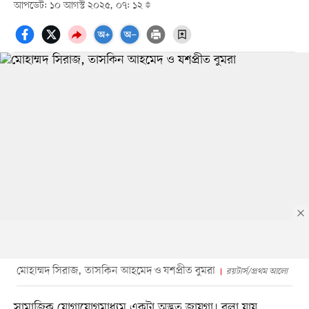
আপডেট: ১০ আগস্ট ২০২৫, ০৭: ১২
মোহাম্মদ সিরাজ, তাসকিন আহমেদ ও যশপ্রীত বুমরা
রয়টার্স/প্রথম আলো
সামাজিক যোগাযোগমাধ্যম একটা অদ্ভুত জায়গা। বলা যায়,