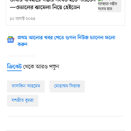
ভাষার ব্যবহারে গম্ভীর সংযত হতে পারতেন
—ওভালের ঝামেলা নিয়ে হেইডেন
১০ আগস্ট ২০২৫
প্রথম আলোর খবর পেতে গুগল নিউজ চ্যানেল ফলো
করুন
থেকে আরও পড়ুন
ক্রিকেট
তাসকিন আহমেদ
মোহাম্মদ সিরাজ
যশপ্রীত বুমরা