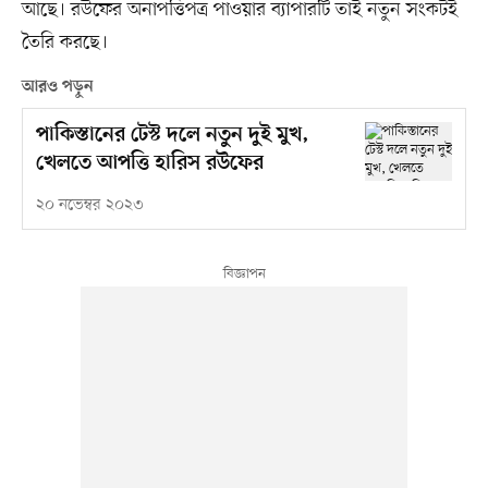
আছে। রউফের অনাপত্তিপত্র পাওয়ার ব্যাপারটি তাই নতুন সংকটই
তৈরি করছে।
আরও পড়ুন
পাকিস্তানের টেস্ট দলে নতুন দুই মুখ,
খেলতে আপত্তি হারিস রউফের
২০ নভেম্বর ২০২৩