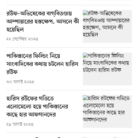
রউফ-অভিষেকের বাগ্‌বিতণ্ডায়
আম্পায়ারের হস্তক্ষেপ, আসলে কী
হয়েছিল
২২ সেপ্টেম্বর ২০২৫
পাকিস্তানের ফিল্ডিং নিয়ে
সাংবাদিকের কথায় চটলেন হারিস
রউফ
৩০ আগস্ট ২০২৫
হারিস রউফের গতিতে
এলোমেলো হয়ে পাকিস্তানের
কাছে হার আফগানদের
২৯ আগস্ট ২০২৫