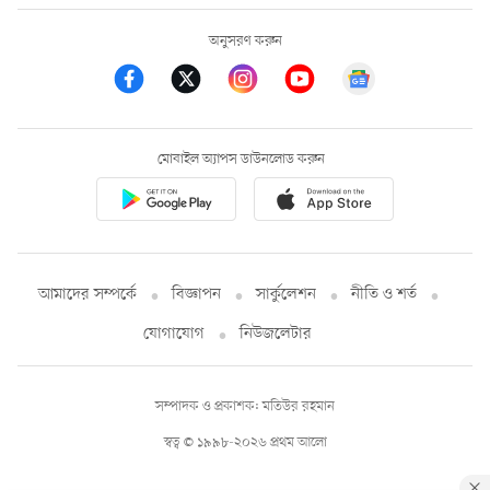
অনুসরণ করুন
মোবাইল অ্যাপস ডাউনলোড করুন
আমাদের সম্পর্কে
বিজ্ঞাপন
সার্কুলেশন
নীতি ও শর্ত
যোগাযোগ
নিউজলেটার
সম্পাদক ও প্রকাশক: মতিউর রহমান
স্বত্ব © ১৯৯৮-২০২৬ প্রথম আলো