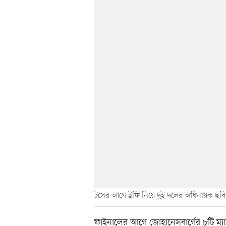
টসের আগে ট্রফি নিয়ে দুই দলের অধিনায়ক ছব
ফাইনালের আগে জোহানেসবার্গের ৮টি ম্যাচ