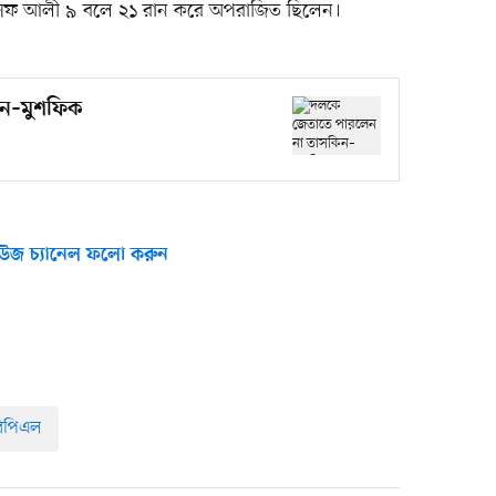
ফ আলী ৯ বলে ২১ রান করে অপরাজিত ছিলেন।
িন–মুশফিক
উজ চ্যানেল ফলো করুন
িপিএল