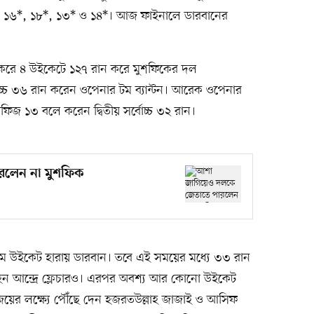
৯, ১৬*, ১৮*, ১৩* ও ১৪*। আজ ফাইনালে ডারবানের
ং করে ৪ উইকেটে ১২৭ রান করে মুশফিকের দল
োচ্চ ৩৬ রান করেন ওপেনার টম ব্যান্টন। আরেক ওপেনার
ফিজ ১৩ বলে করেন দ্বিতীয় সর্বোচ্চ ৩২ রান।
রলেন না মুশফিক
রথম উইকেট হারায় ডারবান। তবে এই সময়ের মধ্যে ৩৩ রান
ন আন্দ্রে ফ্লেচারও। এরপর অবশ্য আর কোনো উইকেট
য়ের লক্ষ্যে পৌঁছে দেন হজরতউল্লাহ জাজাই ও আসিফ