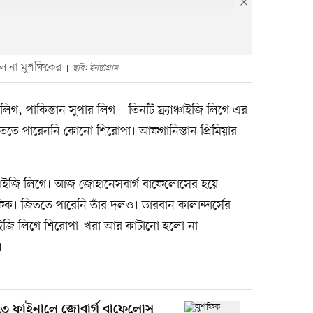
ুচল না মুশফিকের
ছবি: ইনস্টাগ্রাম
র লিগ, পাকিস্তান সুপার লিগ—তিনটি ফ্র্যাঞ্চাইজি লিগে এর
িততে পারেননি কোনো শিরোপা। আফগানিস্তান প্রিমিয়ার
ঞ্চাইজি লিগে। আজ জোহানেসবার্গ বাফেলোসের হয়ে
ক। জিততে পারেনি তাঁর দলও। ডারবান কালান্দার্সের
ঞ্চাইজি লিগে শিরোপা–খরা আর কাটানো হলো না
।
তে ফাইনালে জোবার্গ বাফেলোস