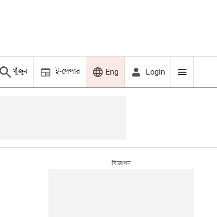
খুঁজুন
ই-পেপার
Login
Eng